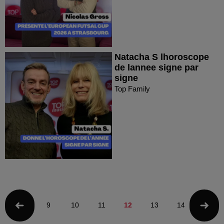
Natacha S lhoroscope
de lannee signe par
signe
Top Family
9
10
11
12
13
14
15