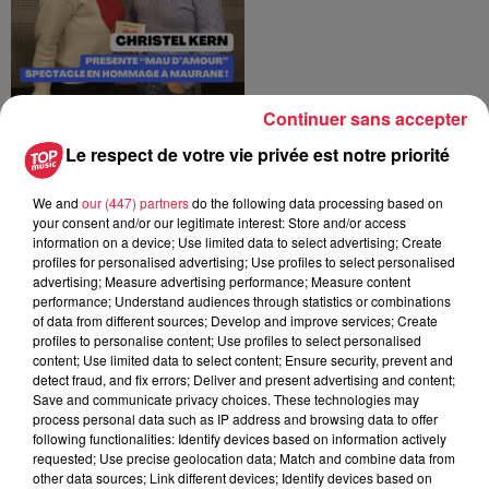
Continuer sans accepter
Rencontre avec le Dj
Myke Drop !
Le respect de votre vie privée est notre priorité
Top Family
We and
our (447) partners
do the following data processing based on
your consent and/or our legitimate interest: Store and/or access
information on a device; Use limited data to select advertising; Create
profiles for personalised advertising; Use profiles to select personalised
advertising; Measure advertising performance; Measure content
performance; Understand audiences through statistics or combinations
of data from different sources; Develop and improve services; Create
profiles to personalise content; Use profiles to select personalised
content; Use limited data to select content; Ensure security, prevent and
Journée européenne de
detect fraud, and fix errors; Deliver and present advertising and content;
la sensibilisation au
Save and communicate privacy choices. These technologies may
HPV Infection par le...
process personal data such as IP address and browsing data to offer
Top Family
following functionalities: Identify devices based on information actively
requested; Use precise geolocation data; Match and combine data from
other data sources; Link different devices; Identify devices based on