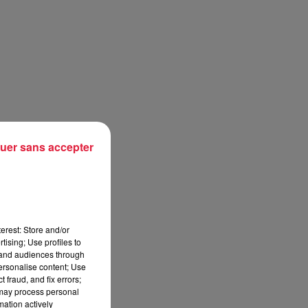
uer sans accepter
erest: Store and/or
tising; Use profiles to
tand audiences through
personalise content; Use
 fraud, and fix errors;
 may process personal
mation actively