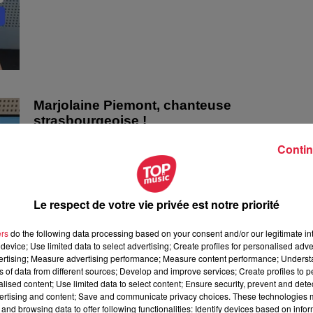
Marjolaine Piemont, chanteuse
strasbourgeoise !
Marjolaine Piemont, chanteuse strasbourgeoise !
Contin
Le respect de votre vie privée est notre priorité
ers
do the following data processing based on your consent and/or our legitimate int
device; Use limited data to select advertising; Create profiles for personalised adver
vertising; Measure advertising performance; Measure content performance; Unders
ns of data from different sources; Develop and improve services; Create profiles to 
alised content; Use limited data to select content; Ensure security, prevent and detect
ertising and content; Save and communicate privacy choices. These technologies
and browsing data to offer following functionalities: Identify devices based on infor