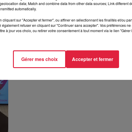
eolocation data; Match and combine data from other data sources; Link different de
nsmitted automatically.
cliquant sur "Accepter et fermer", ou affiner en sélectionnant les finalités et/ou pa
 également refuser en cliquant sur "Continuer sans accepter". Vos préférences ne 
tre à jour vos choix, ou retirer votre consentement à tout moment via le lien "Gérer 
Valentine d'Obernai, Miss Excellence Alsac
Gérer mes choix
Accepter et fermer
2025 !
Valentine d'Obernai, Miss Excellence Alsace 2025 !