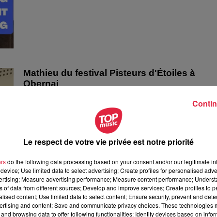
Mathieu du festival Pisteurs d'Étoiles à
Obernai
Mathieu du festival Pisteurs d'Étoiles à Obernai
Contin
Le respect de votre vie privée est notre priorité
ers
do the following data processing based on your consent and/or our legitimate int
device; Use limited data to select advertising; Create profiles for personalised adver
vertising; Measure advertising performance; Measure content performance; Unders
ns of data from different sources; Develop and improve services; Create profiles to 
alised content; Use limited data to select content; Ensure security, prevent and detect
ertising and content; Save and communicate privacy choices. These technologies
and browsing data to offer following functionalities: Identify devices based on infor