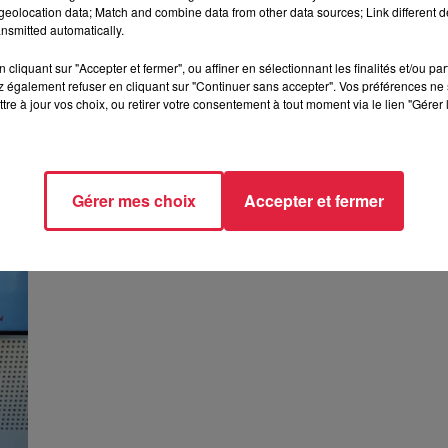
eolocation data; Match and combine data from other data sources; Link different de
nsmitted automatically.
cliquant sur "Accepter et fermer", ou affiner en sélectionnant les finalités et/ou pa
 également refuser en cliquant sur "Continuer sans accepter". Vos préférences ne 
tre à jour vos choix, ou retirer votre consentement à tout moment via le lien "Gérer 
Robin Leon fête ses 10 ans de carrière
Gérer mes choix
Accepter et fermer
Robin Leon fête ses 10 ans de carrière