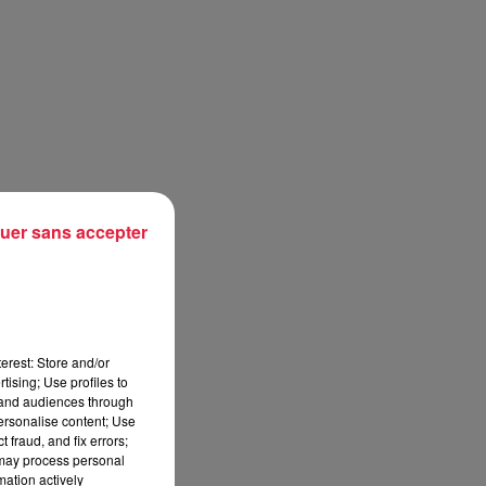
uer sans accepter
erest: Store and/or
tising; Use profiles to
tand audiences through
personalise content; Use
 fraud, and fix errors;
 may process personal
mation actively