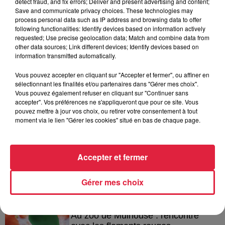
detect fraud, and fix errors; Deliver and present advertising and content;
Save and communicate privacy choices. These technologies may
process personal data such as IP address and browsing data to offer
following functionalities: Identify devices based on information actively
requested; Use precise geolocation data; Match and combine data from
A lire aussi
other data sources; Link different devices; Identify devices based on
information transmitted automatically.
6 août 2026
Vous pouvez accepter en cliquant sur "Accepter et fermer", ou affiner en
À Hoerdt, de l’eau brune sort des
sélectionnant les finalités et/ou partenaires dans "Gérer mes choix".
robinets
Vous pouvez également refuser en cliquant sur "Continuer sans
accepter". Vos préférences ne s'appliqueront que pour ce site. Vous
pouvez mettre à jour vos choix, ou retirer votre consentement à tout
moment via le lien "Gérer les cookies" situé en bas de chaque page.
6 août 2026
Tags antisémites à Strasbourg :
Accepter et fermer
Catherine Trautmann réagit
Gérer mes choix
6 août 2026
Au zoo de Mulhouse : rencontre