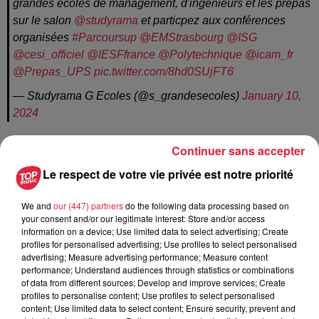
grandes écoles de management, d'ingénieurs et les prépas
sur le salon
@studyrama
et particpez aux conférences
organisées
#Parcoursup
@EMStrasbourg
@ISG
@cesi_officiel
@IESFfrance
@Polytechnique
@icam_fr
@Prepas_UPS
pic.twitter.com/8hd0SUjFT6
— Studyrama G Ecoles (@s_grandesecoles)
January 10,
2024
Continuer sans accepter
----------------------------------------------------
Le respect de votre vie privée est notre priorité
A lire également :
La neige fait son grand retour en Alsace
We and
our (447) partners
do the following data processing based on
your consent and/or our legitimate interest: Store and/or access
Scherwiller : 12 chefs réunis pour une soirée « nature »
information on a device; Use limited data to select advertising; Create
profiles for personalised advertising; Use profiles to select personalised
Réouverture de pistes de ski
advertising; Measure advertising performance; Measure content
performance; Understand audiences through statistics or combinations
of data from different sources; Develop and improve services; Create
Publié : 11 janvier 2024 à 9h48 - Modifié : 14 janvier 2024 à
profiles to personalise content; Use profiles to select personalised
10h53 Maud Karst
content; Use limited data to select content; Ensure security, prevent and