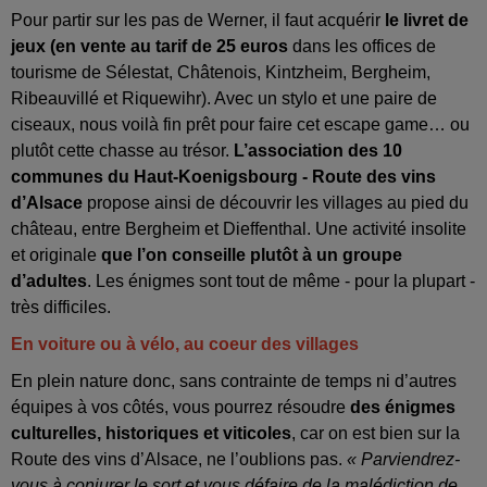
Pour partir sur les pas de Werner, il faut acquérir
le livret de
jeux (en vente au tarif de 25 euros
dans les offices de
tourisme de Sélestat, Châtenois, Kintzheim, Bergheim,
Ribeauvillé et Riquewihr). Avec un stylo et une paire de
ciseaux, nous voilà fin prêt pour faire cet escape game… ou
plutôt cette chasse au trésor.
L’association des 10
communes du Haut-Koenigsbourg - Route des vins
d’Alsace
propose ainsi de découvrir les villages au pied du
château, entre Bergheim et Dieffenthal. Une activité insolite
et originale
que l’on conseille plutôt à un groupe
d’adultes
. Les énigmes sont tout de même - pour la plupart -
très difficiles.
En voiture ou à vélo, au coeur des villages
En plein nature donc, sans contrainte de temps ni d’autres
équipes à vos côtés, vous pourrez résoudre
des énigmes
culturelles, historiques et viticoles
, car on est bien sur la
Route des vins d’Alsace, ne l’oublions pas.
« Parviendrez-
vous à conjurer le sort et vous défaire de la malédiction de