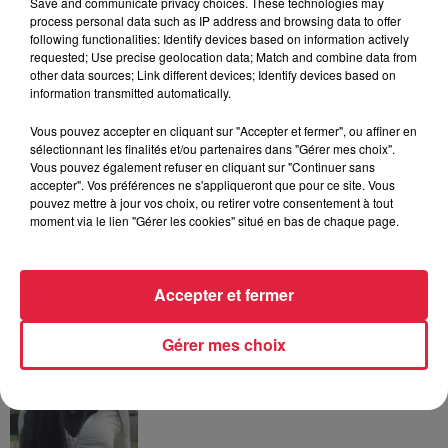
Save and communicate privacy choices. These technologies may
process personal data such as IP address and browsing data to offer
A lire aussi
following functionalities: Identify devices based on information actively
requested; Use precise geolocation data; Match and combine data from
other data sources; Link different devices; Identify devices based on
5 août 2026
information transmitted automatically.
Europa-Park : des précisons sur
l’après Euro-Mir
Vous pouvez accepter en cliquant sur "Accepter et fermer", ou affiner en
sélectionnant les finalités et/ou partenaires dans "Gérer mes choix".
Vous pouvez également refuser en cliquant sur "Continuer sans
accepter". Vos préférences ne s'appliqueront que pour ce site. Vous
pouvez mettre à jour vos choix, ou retirer votre consentement à tout
4 août 2026
moment via le lien "Gérer les cookies" situé en bas de chaque page.
Vélos d'occasion en Alsace : les
meilleures adresses pour rouler à...
Accepter et fermer
Gérer mes choix
4 août 2026
Bischheim : disparition d’une
adolescente de 16 ans