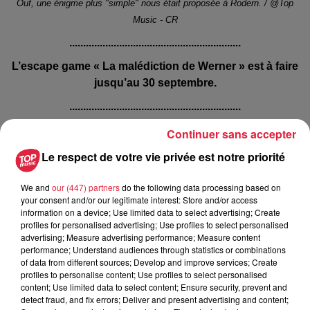
Ouf, une énigme plus "simple" nous était proposée à Rodern. / @Top
Music - CR
..............................................................
L’escape game « La malédiction de Werner » est à faire
jusqu’au 30 septembre.
..............................................................
A lire également :
Continuer sans accepter
L'Odyssée revient en VR à Sélestat
Le respect de votre vie privée est notre priorité
Un escape game apéro à Strasbourg
We and
our (447) partners
do the following data processing based on
your consent and/or our legitimate interest: Store and/or access
Villé : la chasse au trésor digitale des collégiens
information on a device; Use limited data to select advertising; Create
profiles for personalised advertising; Use profiles to select personalised
advertising; Measure advertising performance; Measure content
Publié : 20 septembre 2023 à 11h40 - Modifié : 30 octobre
performance; Understand audiences through statistics or combinations
2025 à 16h48 Celine Rinckel
of data from different sources; Develop and improve services; Create
profiles to personalise content; Use profiles to select personalised
content; Use limited data to select content; Ensure security, prevent and
detect fraud, and fix errors; Deliver and present advertising and content;