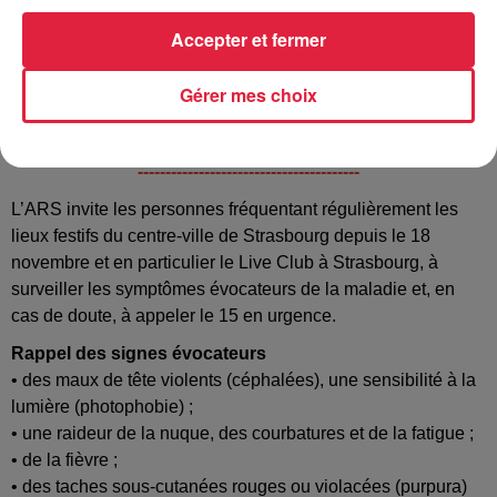
Depuis le début du mois de novembre,
quatre cas de
méningite
ont été déclarés à Strasbourg.
Une personne
Accepter et fermer
est décédée selon l'Agence Régionale de Santé.
Les
trois autres personnes qui ont contracté la maladie sont
Gérer mes choix
désormais guéries.
-------------------------------------------------------------------------------------
----------------------------------------
L’ARS invite les personnes fréquentant régulièrement les
lieux festifs du centre-ville de Strasbourg depuis le 18
novembre et en particulier le Live Club à Strasbourg, à
surveiller les symptômes évocateurs de la maladie et, en
cas de doute, à appeler le 15 en urgence.
Rappel des signes évocateurs
• des maux de tête violents (céphalées), une sensibilité à la
lumière (photophobie) ;
• une raideur de la nuque, des courbatures et de la fatigue ;
• de la fièvre ;
• des taches sous-cutanées rouges ou violacées (purpura)