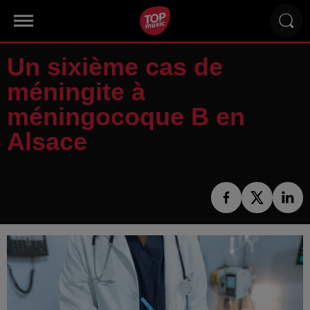
Un sixième cas de
méningite à
méningocoque B en
Alsace