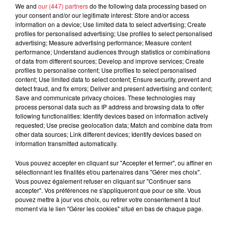
chez son professionnel de santé (médecin, pharmacien,
We and
our (447) partners
do the following data processing based on
your consent and/or our legitimate interest: Store and/or access
infirmier). Dans ce cas, la prise en charge se fait selon les
information on a device; Use limited data to select advertising; Create
modalités habituelles (assurance maladie et mutuelles).
profiles for personalised advertising; Use profiles to select personalised
Concernant la vaccination réalisée au centre de vaccination
advertising; Measure advertising performance; Measure content
performance; Understand audiences through statistics or combinations
dédié, elle sera effectuée avec le vaccin Bexsero® du
of data from different sources; Develop and improve services; Create
laboratoire GSK Vaccines. Cette vaccination compte une
profiles to personalise content; Use profiles to select personalised
première injection et un rappel au moins un mois après.
content; Use limited data to select content; Ensure security, prevent and
detect fraud, and fix errors; Deliver and present advertising and content;
Article mis à jour le 01/12/2022
Save and communicate privacy choices. These technologies may
process personal data such as IP address and browsing data to offer
L'Agence Régionale de Santé Grand Est a reçu
following functionalities: Identify devices based on information actively
requested; Use precise geolocation data; Match and combine data from
plusieurs signalements d’infections invasives à
other data sources; Link different devices; Identify devices based on
méningocoque (IIM) chez des jeunes adultes de
information transmitted automatically.
l'agglomération de Strasbourg. Les résultats des
investigations épidémiologiques indiquent que 4 cas
Vous pouvez accepter en cliquant sur "Accepter et fermer", ou affiner en
sélectionnant les finalités et/ou partenaires dans "Gérer mes choix".
d’IIM ont fréquenté des lieux festifs nocturnes
Vous pouvez également refuser en cliquant sur "Continuer sans
(discothèques, bars…) de l’hyper centre-ville de
accepter". Vos préférences ne s'appliqueront que pour ce site. Vous
Strasbourg dont l’établissement le Live Club. Selon
pouvez mettre à jour vos choix, ou retirer votre consentement à tout
moment via le lien "Gérer les cookies" situé en bas de chaque page.
l'ARS, une personne est décédée.