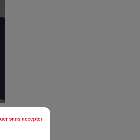
uer sans accepter
u