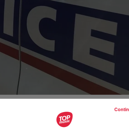
Contin
23 octobre pour trafic de drogue. Des transactions ont eu lie
rs paquettes d’héroïne (2 kilos) ont été retrouvées dans