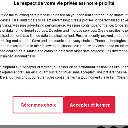
Le respect de votre vie privée est notre priorité
ers
le secteur de Strasbourg-Hautepierre.
do the following data processing based on your consent and/or our legitimate int
Des riverains
device; Use limited data to select advertising; Create profiles for personalised adver
use, des toxicomanes qui se rendaient très souvent dans l
vertising; Measure advertising performance; Measure content performance; Unders
terpellée après s’être fournie en héroïne. «
Les effectifs de la
ns of data from different sources; Develop and improve services; Create profiles to 
ui a permis l'interpellation, après une brève course-poursuite à
alised content; Use limited data to select content; Ensure security, prevent and detect
ertising and content; Save and communicate privacy choices. These technologies
le hall
»,
nous communique la police du Bas-Rhin.
and browsing data to offer following functionalities: Identify devices based on infor
eolocation data; Match and combine data from other data sources; Link different de
nsmitted automatically.
 de l'unité cynophile de Strasbourg spécialisé dans la recherche
cliquant sur "Accepter et fermer", ou affiner en sélectionnant les finalités et/ou pa
famille étaient surpris
en train de jeter par la fenêtre plusieu
 également refuser en cliquant sur "Continuer sans accepter". Vos préférences ne 
 que des téléphones portables. »
8 055 euros en espèces, deu
tre à jour vos choix, ou retirer votre consentement à tout moment via le lien "Gérer 
s télescopiques, un flash-ball et un fusil à propulsion
llement en détention provisoire. Les trois Strasbourgeois
seront
e.
Gérer mes choix
Accepter et fermer
mbre 2024 à 15h45 Julia Clementz