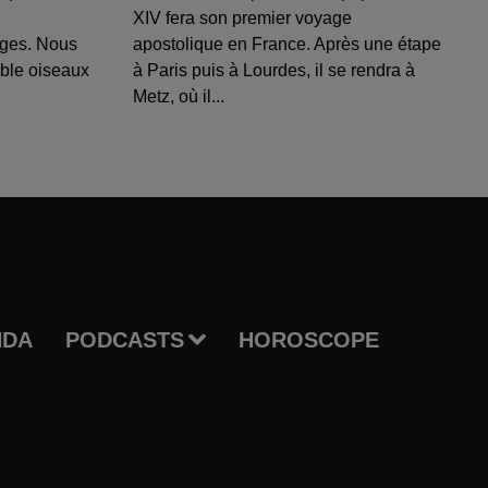
XIV fera son premier voyage
uges. Nous
apostolique en France. Après une étape
able oiseaux
à Paris puis à Lourdes, il se rendra à
Metz, où il...
NDA
PODCASTS
HOROSCOPE