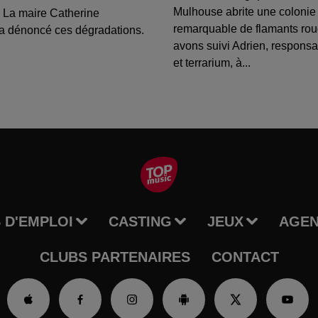
Mulhouse abrite une colonie
 La maire Catherine
remarquable de flamants ro
a dénoncé ces dégradations.
avons suivi Adrien, respons
et terrarium, à...
 D'EMPLOI
CASTING
JEUX
AGE
CLUBS PARTENAIRES
CONTACT