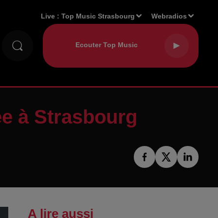
Live :
Top Music Strasbourg
Webradios
lée à Strasbourg
A lire aussi