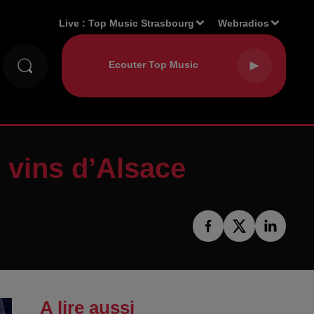
Live :
Top Music Strasbourg
Webradios
s vins d’Alsace
A lire aussi