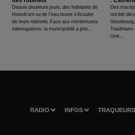
des robinets
: Cather
Depuis plusieurs jours, des habitants de
Des inscrip
Hoerdt ont vu de l’eau brune s’écouler
ont été déc
de leurs robinets. Face aux nombreuses
Strasbourg.
interrogations, la municipalité a pris...
Trautmann 
Une...
RADIO
INFOS
TRAQUEURS