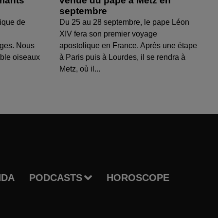
amants
venue du pape à Metz en
septembre
ique de
Du 25 au 28 septembre, le pape Léon
XIV fera son premier voyage
uges. Nous
apostolique en France. Après une étape
able oiseaux
à Paris puis à Lourdes, il se rendra à
Metz, où il...
NDA
PODCASTS
HOROSCOPE