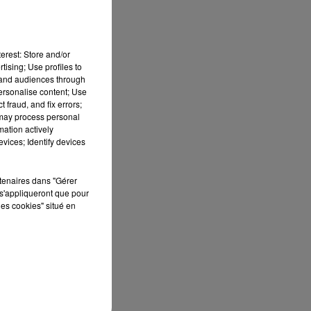
erest: Store and/or
tising; Use profiles to
tand audiences through
personalise content; Use
 fraud, and fix errors;
 may process personal
mation actively
vices; Identify devices
rtenaires dans "Gérer
s'appliqueront que pour
les cookies" situé en