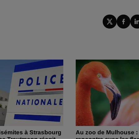
isémites à Strasbourg
Au zoo de Mulhouse :