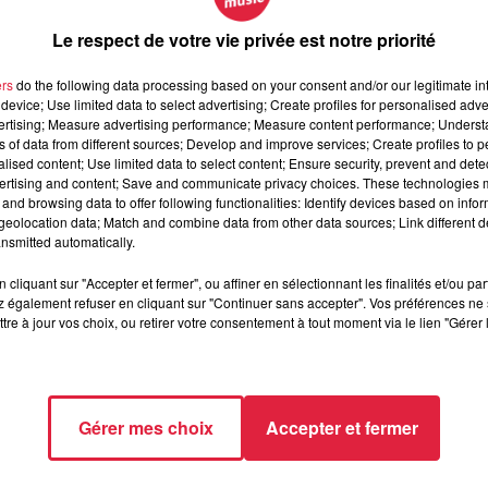
Le respect de votre vie privée est notre priorité
ers
do the following data processing based on your consent and/or our legitimate int
device; Use limited data to select advertising; Create profiles for personalised adver
vertising; Measure advertising performance; Measure content performance; Unders
ns of data from different sources; Develop and improve services; Create profiles to 
alised content; Use limited data to select content; Ensure security, prevent and detect
ertising and content; Save and communicate privacy choices. These technologies
and browsing data to offer following functionalities: Identify devices based on infor
eolocation data; Match and combine data from other data sources; Link different de
nsmitted automatically.
cliquant sur "Accepter et fermer", ou affiner en sélectionnant les finalités et/ou pa
 également refuser en cliquant sur "Continuer sans accepter". Vos préférences ne 
tre à jour vos choix, ou retirer votre consentement à tout moment via le lien "Gérer 
Gérer mes choix
Accepter et fermer