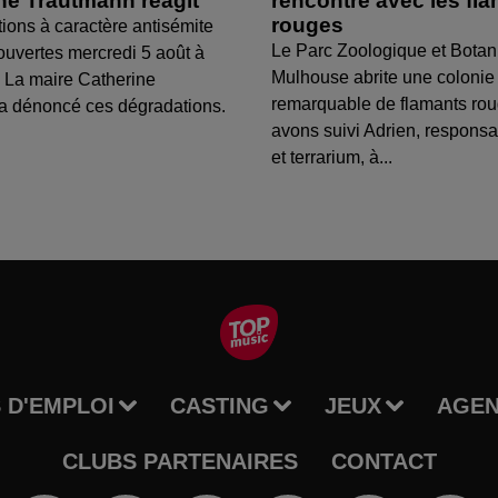
ine Trautmann réagit
rencontre avec les fl
rouges
tions à caractère antisémite
Le Parc Zoologique et Botan
ouvertes mercredi 5 août à
Mulhouse abrite une colonie
 La maire Catherine
remarquable de flamants ro
a dénoncé ces dégradations.
avons suivi Adrien, respons
et terrarium, à...
 D'EMPLOI
CASTING
JEUX
AGE
CLUBS PARTENAIRES
CONTACT