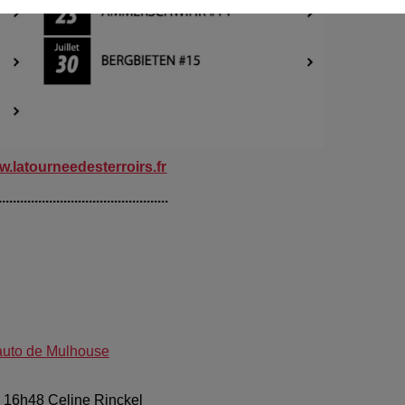
.latourneedesterroirs.fr
...............................................
'auto de Mulhouse
 à 16h48 Celine Rinckel