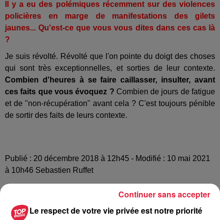
Il y a eu des polémiques récemment sur des violences
policières en marge de manifestations des gilets
jaunes... Qu'est-ce que vous vous dites dans ces cas là
?
Je suis révolté. Révolté que l'on pointe du doigt des choses
qui sont très exceptionnelles, et sorties de leur contexte.
Combien d'heures à se faire caillasser, insulter, avant
ces faits que vous évoquez ?
Combien de jours de fatigue
et de "non-récupération" avant cela ? C'est toujours pénible
de sortir des faits de leurs contexte.
Publié : 20 décembre 2018 à 12h45 - Modifié : 10 mai 2021
à 10h46 Sebastien Ruffet
Continuer sans accepter
Le respect de votre vie privée est notre priorité