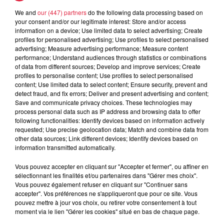
A lire aussi
We and
our (447) partners
do the following data processing based on
your consent and/or our legitimate interest: Store and/or access
information on a device; Use limited data to select advertising; Create
6 août 2026
profiles for personalised advertising; Use profiles to select personalised
À Hoerdt, de l’eau brune sort des
advertising; Measure advertising performance; Measure content
robinets
performance; Understand audiences through statistics or combinations
of data from different sources; Develop and improve services; Create
profiles to personalise content; Use profiles to select personalised
content; Use limited data to select content; Ensure security, prevent and
detect fraud, and fix errors; Deliver and present advertising and content;
6 août 2026
Save and communicate privacy choices. These technologies may
Tags antisémites à Strasbourg :
process personal data such as IP address and browsing data to offer
Catherine Trautmann réagit
following functionalities: Identify devices based on information actively
requested; Use precise geolocation data; Match and combine data from
other data sources; Link different devices; Identify devices based on
information transmitted automatically.
6 août 2026
Vous pouvez accepter en cliquant sur "Accepter et fermer", ou affiner en
Au zoo de Mulhouse : rencontre
sélectionnant les finalités et/ou partenaires dans "Gérer mes choix".
avec les flamants rouges
Vous pouvez également refuser en cliquant sur "Continuer sans
accepter". Vos préférences ne s'appliqueront que pour ce site. Vous
pouvez mettre à jour vos choix, ou retirer votre consentement à tout
moment via le lien "Gérer les cookies" situé en bas de chaque page.