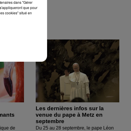
rtenaires dans "Gérer
s'appliqueront que pour
les cookies" situé en
Les dernières infos sur la
amants
venue du pape à Metz en
septembre
ique de
Du 25 au 28 septembre, le pape Léon