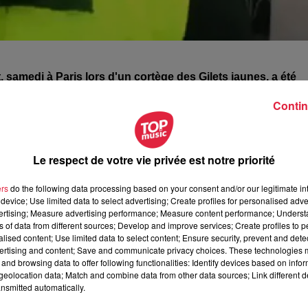
, samedi à Paris lors d'un cortège des Gilets jaunes, a été
Contin
ans, vendeur de téléphones portables à Mulhouse
, convert
ias de Souleyman. Il avait été filmé en train de crier : "
La Fran
Le respect de votre vie privée est notre priorité
es un haineux et tu vas mourir. Tu vas aller en enfer
."
est rendu à
une convocation des enquêteurs à Mulhouse
, o
ers
do the following data processing based on your consent and/or our legitimate int
rdi soir par les enquêteurs de la Brigade de Répression de
device; Use limited data to select advertising; Create profiles for personalised adver
été ouverte par le parquet de Paris le 17 février pour "inj
vertising; Measure advertising performance; Measure content performance; Unders
ns of data from different sources; Develop and improve services; Create profiles to 
u la religion".
alised content; Use limited data to select content; Ensure security, prevent and detect
ertising and content; Save and communicate privacy choices. These technologies
and browsing data to offer following functionalities: Identify devices based on infor
 à 10h47 Anne-Sophie Martin
eolocation data; Match and combine data from other data sources; Link different de
nsmitted automatically.