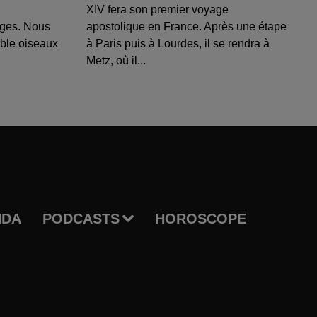
XIV fera son premier voyage
uges. Nous
apostolique en France. Après une étape
able oiseaux
à Paris puis à Lourdes, il se rendra à
Metz, où il...
NDA
PODCASTS
HOROSCOPE