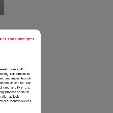
uer sans accepter
i à
ce,
ù il
erest: Store and/or
 la
tising; Use profiles to
ure
tand audiences through
personalise content; Use
 fraud, and fix errors;
 may process personal
mation actively
vices; Identify devices