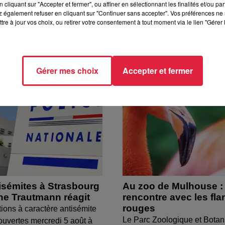
cliquant sur "Accepter et fermer", ou affiner en sélectionnant les finalités et/ou pa
 également refuser en cliquant sur "Continuer sans accepter". Vos préférences ne 
tre à jour vos choix, ou retirer votre consentement à tout moment via le lien "Gérer 
Gérer mes choix
Accepter et fermer
isémites à Strasbourg
Au zoo de Mulhouse :
ine Trautmann réagit
rencontre avec les fl
rouges
tions à caractère antisémite
Le Parc Zoologique et Botan
ouvertes mercredi 5 août à