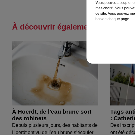
Vous pouvez accepter en 
mes choix". Vous pouvez
ce site. Vous pouvez met
bas de chaque page.
À découvrir également
À Hoerdt, de l’eau brune sort
Tags ant
des robinets
: Cather
Depuis plusieurs jours, des habitants de
Des inscrip
Hoerdt ont vu de l’eau brune s’écouler
ont été déc