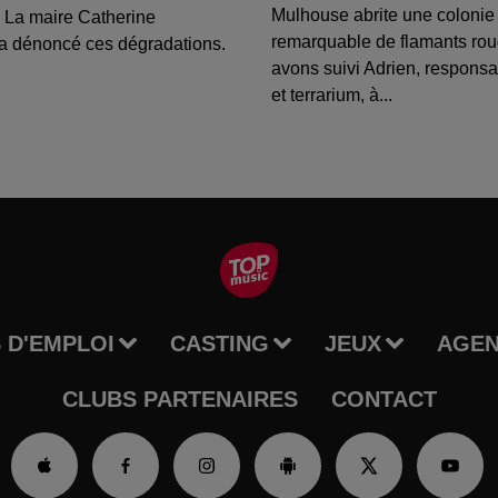
Mulhouse abrite une colonie
 La maire Catherine
remarquable de flamants ro
a dénoncé ces dégradations.
avons suivi Adrien, respons
et terrarium, à...
 D'EMPLOI
CASTING
JEUX
AGE
CLUBS PARTENAIRES
CONTACT