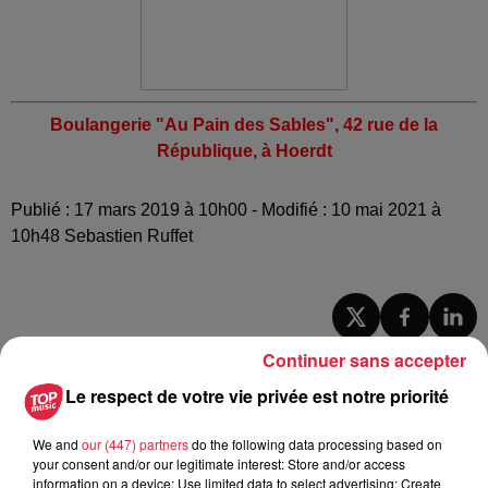
Boulangerie "Au Pain des Sables", 42 rue de la
République, à Hoerdt
Publié : 17 mars 2019 à 10h00 - Modifié : 10 mai 2021 à
10h48 Sebastien Ruffet
A lire aussi
Continuer sans accepter
Le respect de votre vie privée est notre priorité
6 août 2026
À Hoerdt, de l’eau brune sort des
We and
our (447) partners
do the following data processing based on
robinets
your consent and/or our legitimate interest: Store and/or access
information on a device; Use limited data to select advertising; Create