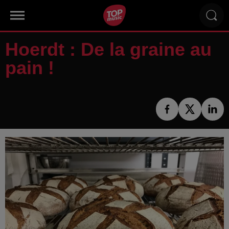
Hoerdt : De la graine au
pain !