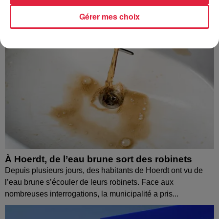
Gérer mes choix
À Hoerdt, de l’eau brune sort des robinets
Depuis plusieurs jours, des habitants de Hoerdt ont vu de
l’eau brune s’écouler de leurs robinets. Face aux
nombreuses interrogations, la municipalité a pris...