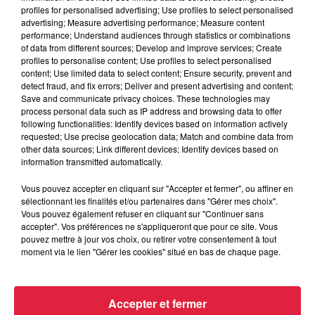
profiles for personalised advertising; Use profiles to select personalised
advertising; Measure advertising performance; Measure content
performance; Understand audiences through statistics or combinations
6 août 2026
of data from different sources; Develop and improve services; Create
Tags antisémites à Strasbourg :
profiles to personalise content; Use profiles to select personalised
content; Use limited data to select content; Ensure security, prevent and
Catherine Trautmann réagit
detect fraud, and fix errors; Deliver and present advertising and content;
Save and communicate privacy choices. These technologies may
process personal data such as IP address and browsing data to offer
following functionalities: Identify devices based on information actively
requested; Use precise geolocation data; Match and combine data from
6 août 2026
other data sources; Link different devices; Identify devices based on
Au zoo de Mulhouse : rencontre
information transmitted automatically.
avec les flamants rouges
Vous pouvez accepter en cliquant sur "Accepter et fermer", ou affiner en
sélectionnant les finalités et/ou partenaires dans "Gérer mes choix".
Vous pouvez également refuser en cliquant sur "Continuer sans
accepter". Vos préférences ne s'appliqueront que pour ce site. Vous
pouvez mettre à jour vos choix, ou retirer votre consentement à tout
moment via le lien "Gérer les cookies" situé en bas de chaque page.
À découvrir également
Accepter et fermer