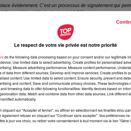
 place évidemment. C’est un processus de signalement qui per
blique et à la quiétude de vivre ici à Sélestat.
Contin
Le respect de votre vie privée est notre priorité
i fait du "repérage" autour d’une maison, mais aussi organiser
ers
do the following data processing based on your consent and/or our legitimate int
st
le but de ce réseau
. La commune de Sélestat est découpée
device; Use limited data to select advertising; Create profiles for personalised adver
vertising; Measure advertising performance; Measure content performance; Unders
 en place.
ns of data from different sources; Develop and improve services; Create profiles to 
alised content; Use limited data to select content; Ensure security, prevent and detect
douteux de personnes qu’on pourrait avoir autour de nos maiso
ertising and content; Save and communicate privacy choices. These technologies
suites avec des cambriolages. Donc ça c’est un objectif fort.
and browsing data to offer following functionalities: Identify devices based on infor
 font passer pour des entreprises ou des sociétés soutenues,
eolocation data; Match and combine data from other data sources; Link different de
nsmitted automatically.
cliquant sur "Accepter et fermer", ou affiner en sélectionnant les finalités et/ou pa
 également refuser en cliquant sur "Continuer sans accepter". Vos préférences ne 
tre à jour vos choix, ou retirer votre consentement à tout moment via le lien "Gérer 
(soit 200 à 400 foyers) se mobilise pour devenir "Voisin vigilan