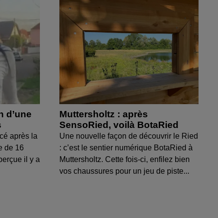
on d’une
Muttersholtz : après
s
SensoRied, voilà BotaRied
cé après la
Une nouvelle façon de découvrir le Ried
e de 16
: c’est le sentier numérique BotaRied à
perçue il y a
Muttersholtz. Cette fois-ci, enfilez bien
vos chaussures pour un jeu de piste...