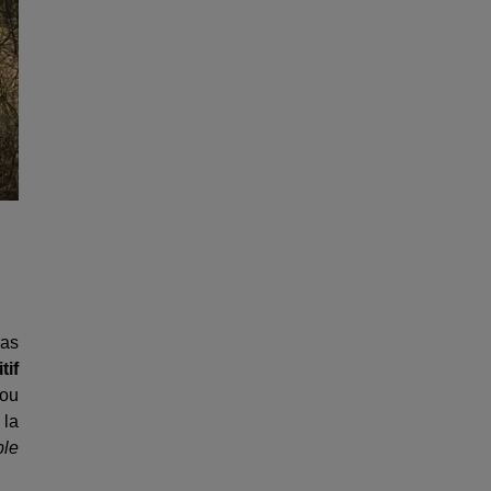
ras
tif
 ou
 la
ble