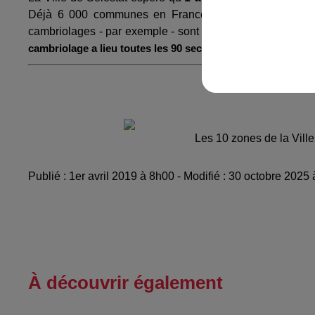
Déjà 6 000 communes en France font partie de ce disp
cambriolages - par exemple - sont en baisse dans de no
cambriolage a lieu toutes les 90 secondes en France.
Inscription sur le s
Les 10 zones de la Ville
Publié : 1er avril 2019 à 8h00 - Modifié : 30 octobre 202
À découvrir également