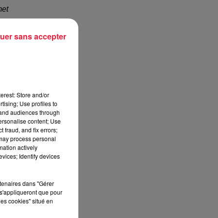
met
uer sans accepter
 du
erest: Store and/or
 en
tising; Use profiles to
tand audiences through
personalise content; Use
 fraud, and fix errors;
ns,
 may process personal
 Il
mation actively
 ce
vices; Identify devices
rtenaires dans "Gérer
s'appliqueront que pour
les cookies" situé en
t".