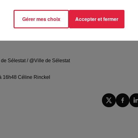
ositif (soit 250 000 foyers en France et en Belgique). Et 
mbreuses villes adhérentes.
N’oublions pas qu’aujourd’hui encore,
Gérer mes choix
Accepter et fermer
ite
www.voisinsvigilants.org
 de Sélestat / @Ville de Sélestat
5 à 16h48 Céline Rinckel