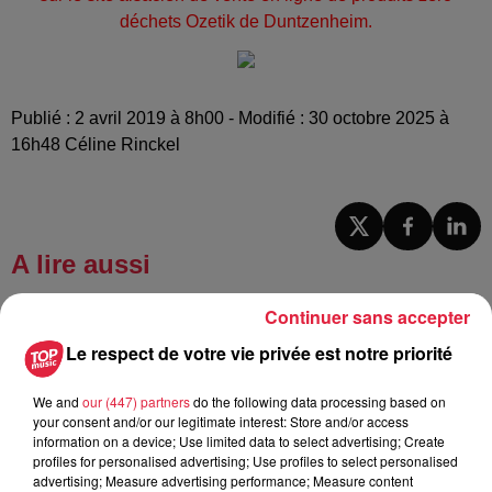
déchets Ozetik de Duntzenheim.
Publié : 2 avril 2019 à 8h00 - Modifié : 30 octobre 2025 à
16h48 Céline Rinckel
A lire aussi
Continuer sans accepter
6 août 2026
À Hoerdt, de l’eau brune sort des
Le respect de votre vie privée est notre priorité
robinets
We and
our (447) partners
do the following data processing based on
your consent and/or our legitimate interest: Store and/or access
information on a device; Use limited data to select advertising; Create
profiles for personalised advertising; Use profiles to select personalised
6 août 2026
advertising; Measure advertising performance; Measure content