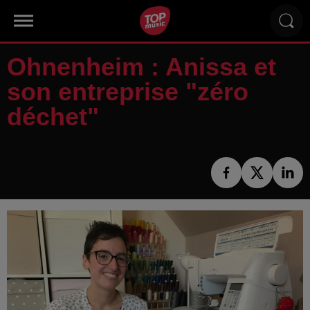
Ohnenheim : Anissa et
son entreprise "zéro
déchet"