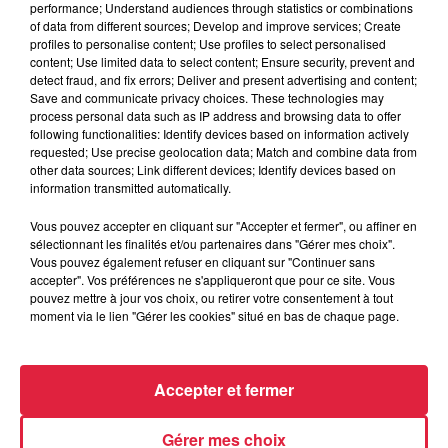
Tags antisémites à Strasbourg :
performance; Understand audiences through statistics or combinations
Catherine Trautmann réagit
of data from different sources; Develop and improve services; Create
profiles to personalise content; Use profiles to select personalised
content; Use limited data to select content; Ensure security, prevent and
detect fraud, and fix errors; Deliver and present advertising and content;
Save and communicate privacy choices. These technologies may
process personal data such as IP address and browsing data to offer
6 août 2026
Au zoo de Mulhouse : rencontre
following functionalities: Identify devices based on information actively
requested; Use precise geolocation data; Match and combine data from
avec les flamants rouges
other data sources; Link different devices; Identify devices based on
information transmitted automatically.
Vous pouvez accepter en cliquant sur "Accepter et fermer", ou affiner en
sélectionnant les finalités et/ou partenaires dans "Gérer mes choix".
Vous pouvez également refuser en cliquant sur "Continuer sans
accepter". Vos préférences ne s'appliqueront que pour ce site. Vous
À découvrir également
pouvez mettre à jour vos choix, ou retirer votre consentement à tout
moment via le lien "Gérer les cookies" situé en bas de chaque page.
Accepter et fermer
Gérer mes choix