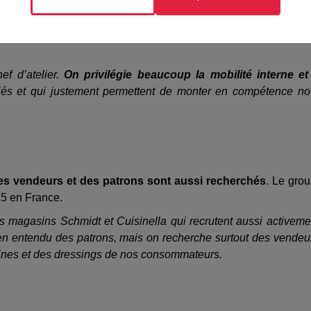
-dating est d’ailleurs organisé le 17 mai pour les métiers de
tion (
Schmidt a une école de vente à Sainte-Croix-aux-Mines
gie la personnalité, le savoir-être, l’engagement"
, assure Laure
ef d’atelier.
On privilégie beaucoup la mobilité interne et
iés et qui justement permettent de monter en compétence no
es vendeurs et des patrons sont aussi recherchés
. Le gro
25 en France.
s magasins Schmidt et Cuisinella qui recrutent aussi activeme
en entendu des patrons, mais on recherche surtout des vendeu
sines et des dressings de nos consommateurs.