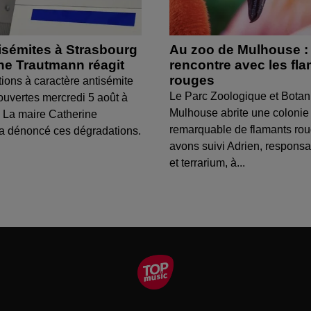
isémites à Strasbourg
Au zoo de Mulhouse :
ine Trautmann réagit
rencontre avec les fl
rouges
tions à caractère antisémite
Le Parc Zoologique et Botan
ouvertes mercredi 5 août à
Mulhouse abrite une colonie
 La maire Catherine
remarquable de flamants ro
a dénoncé ces dégradations.
avons suivi Adrien, respons
et terrarium, à...