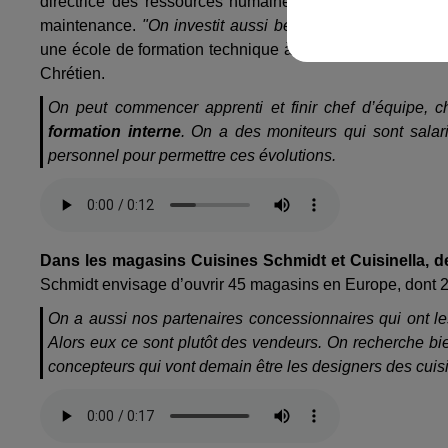
directrice des ressources humaines. Un after-work / job
maintenance.
"On investit aussi beaucoup dans la forma
une école de formation technique à Sélestat
). On privilé
Chrétien.
On peut commencer apprenti et finir chef d’équipe, ch
formation interne
. On a des moniteurs qui sont salar
personnel pour permettre ces évolutions.
Dans les magasins Cuisines Schmidt et Cuisinella, d
Schmidt envisage d’ouvrir 45 magasins en Europe, dont 
On a aussi nos partenaires concessionnaires qui ont le
Alors eux ce sont plutôt des vendeurs. On recherche bi
concepteurs qui vont demain être les designers des cui