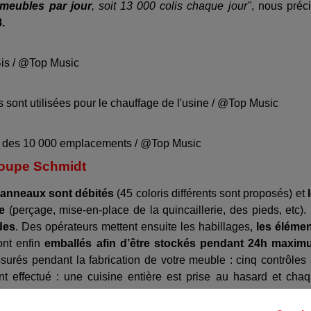
 meubles par jour
, soit 13 000 colis chaque jour"
, nous préc
.
Bis / @Top Music
sont utilisées pour le chauffage de l'usine / @Top Music
'un des 10 000 emplacements / @Top Music
groupe Schmidt
panneaux sont débités
(45 coloris différents sont proposés) et
e
(perçage, mise-en-place de la quincaillerie, des pieds, etc).
des
. Des opérateurs mettent ensuite les habillages,
les éléme
sont enfin
emballés afin d’être stockés pendant 24h maxi
surés pendant la fabrication de votre meuble : cinq contrôles
nt effectué : une cuisine entière est prise au hasard et cha