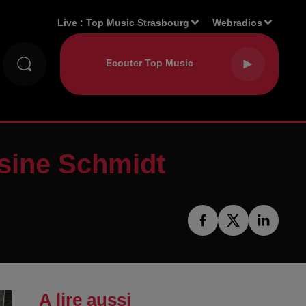
Live :
Top Music Strasbourg
Webradios
isine Schmidt
A lire aussi