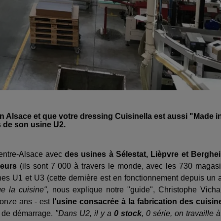
 Alsace et que votre dressing Cuisinella est aussi "Made i
s de son usine U2.
centre-Alsace avec
des usines à Sélestat, Lièpvre et Berghe
teurs
(ils sont 7 000 à travers le monde, avec les 730 magas
sines U1 et U3 (cette dernière est en fonctionnement depuis un 
e la cuisine",
nous explique notre "guide", Christophe Vicha
 onze ans - est
l’usine consacrée à la fabrication des cuisin
rs de démarrage.
"Dans U2, il y a
0 stock
, 0 série, on travaille à