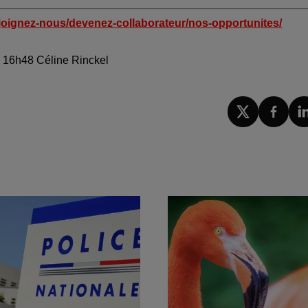
joignez-nous/devenez-collaborateur/nos-opportunites/
 à 16h48 Céline Rinckel