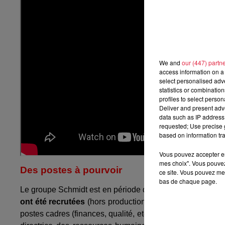
We and
our (447) partn
access information on a 
select personalised ad
statistics or combinatio
profiles to select person
Deliver and present adv
data such as IP address 
requested; Use precise g
based on information tra
Vous pouvez accepter en 
mes choix". Vous pouvez
Des postes à pourvoir
ce site. Vous pouvez met
bas de chaque page.
Le groupe Schmidt est en période de croissance : toujour
ont été recrutées
(hors production).
23 postes sont act
postes cadres (finances, qualité, etc.).
"Il y a
des pénurie