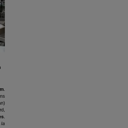
n
im
.
ins
an)
rd,
es
.
 la