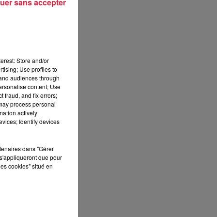
uer sans accepter
erest: Store and/or
tising; Use profiles to
tand audiences through
personalise content; Use
 fraud, and fix errors;
 may process personal
mation actively
vices; Identify devices
rtenaires dans "Gérer
s'appliqueront que pour
les cookies" situé en
nes
des
en,