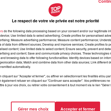
Contin
Le respect de votre vie privée est notre priorité
ers
do the following data processing based on your consent and/or our legitimate int
device; Use limited data to select advertising; Create profiles for personalised adver
vertising; Measure advertising performance; Measure content performance; Unders
ns of data from different sources; Develop and improve services; Create profiles to 
alised content; Use limited data to select content; Ensure security, prevent and detect
ertising and content; Save and communicate privacy choices. These technologies
and browsing data to offer following functionalities: Identify devices based on infor
eolocation data; Match and combine data from other data sources; Link different de
nsmitted automatically.
cliquant sur "Accepter et fermer", ou affiner en sélectionnant les finalités et/ou pa
 également refuser en cliquant sur "Continuer sans accepter". Vos préférences ne 
tre à jour vos choix, ou retirer votre consentement à tout moment via le lien "Gérer 
s plus de meubles doivent être fabriqués.
En 2018, 88 person
uellement à pourvoir
(toujours hors production), et 50% sont 
s de postes en maintenance
"
, nous explique Laurence Chréti
Gérer mes choix
Accepter et fermer