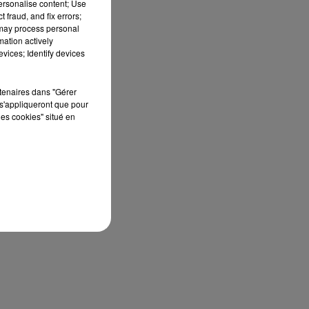
personalise content; Use
 fraud, and fix errors;
 may process personal
mation actively
vices; Identify devices
rtenaires dans "Gérer
s'appliqueront que pour
les cookies" situé en