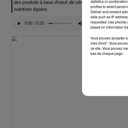
statistics or combinatio
des produits à base d'oeuf, de céréales, de légumineuses 
profiles to select person
nutritives égales.
Deliver and present adv
data such as IP address 
requested; Use precise g
based on information tra
Vous pouvez accepter en 
mes choix". Vous pouvez
ce site. Vous pouvez met
bas de chaque page.