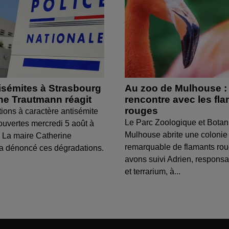
isémites à Strasbourg
Au zoo de Mulhouse :
ine Trautmann réagit
rencontre avec les fl
rouges
tions à caractère antisémite
Le Parc Zoologique et Botan
ouvertes mercredi 5 août à
Mulhouse abrite une colonie
 La maire Catherine
remarquable de flamants ro
a dénoncé ces dégradations.
avons suivi Adrien, respons
et terrarium, à...