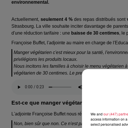
environnemental.
Actuellement,
seulement 4 %
des repas distribués sont
Strasbourg. La ville souhaite inciter davantage de parents 
d'une réduction tarifaire : une
baisse de 30 centimes
, le
Françoise Buffet, l'adjointe au maire en charge de l'Educa
Manger végétarien c'est mieux pour la santé, l'environne
privilégions les produits locaux.
Nous incitons les familles à choisir le menu végétarien à 
végétarien de 30 centimes. Le premier prix sera non de 1
Est-ce que manger végétarien peut entraîne
L'adjointe Françoise Buffet nous répond :
We and
our (447) partn
access information on a 
Non, bien sûr que non. Ce n'est pas risqué si l'équilibre 
select personalised ad