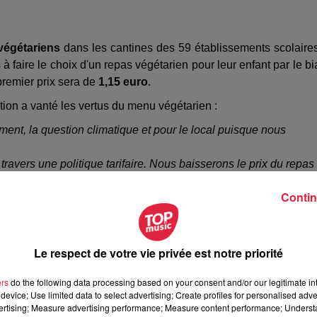
végétariens
dans les cantines des 59 établissements scolaire
à faire le choix d'un repas végétarien pour leur enfant par le bi
 premier prix sera de
1,15 euro
.
tion a vanté les vertus du menu végétarien :
ment, la question climatique et pour le local puisque nous
travers une politique tarifaire. Nous baisserons le prix du repas
,45 euro mais de 1,15 euro pour le repas végétarien.
Contin
Le respect de votre vie privée est notre priorité
r des carences pour les enfants ?
ers
do the following data processing based on your consent and/or our legitimate int
device; Use limited data to select advertising; Create profiles for personalised adver
nutritionnel est garanti, ce qui est le cas. Les menus sont souven
vertising; Measure advertising performance; Measure content performance; Unders