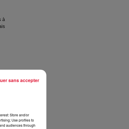
s à
ais
uer sans accepter
erest: Store and/or
tising; Use profiles to
t
tand audiences through