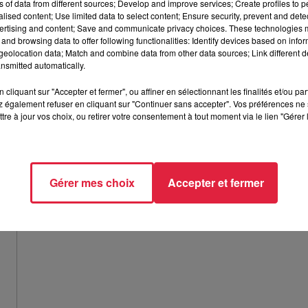
ns of data from different sources; Develop and improve services; Create profiles to 
: tout ce qui peut faire un repas complet, avec des qualités
alised content; Use limited data to select content; Ensure security, prevent and detect
ertising and content; Save and communicate privacy choices. These technologies
and browsing data to offer following functionalities: Identify devices based on infor
eolocation data; Match and combine data from other data sources; Link different de
nsmitted automatically.
cliquant sur "Accepter et fermer", ou affiner en sélectionnant les finalités et/ou pa
 également refuser en cliquant sur "Continuer sans accepter". Vos préférences ne 
tre à jour vos choix, ou retirer votre consentement à tout moment via le lien "Gérer 
Gérer mes choix
Accepter et fermer