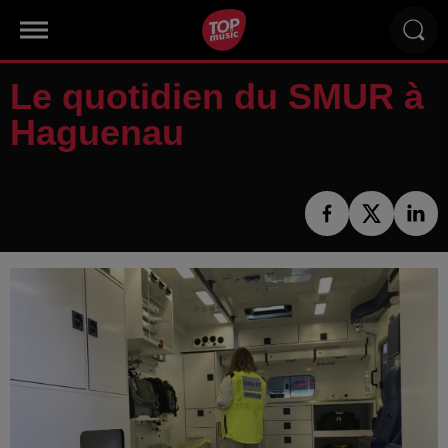
Le quotidien du SMUR à
Haguenau