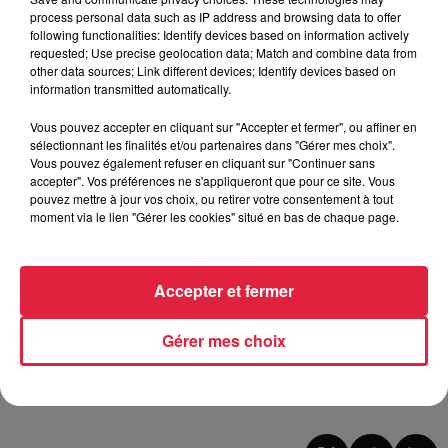
en juin, et Strasbourg et Sélestat en octobre). Ce projet est
process personal data such as IP address and browsing data to offer
mis-en-place par "Est-Rescue" (L'Observatoire des
following functionalities: Identify devices based on information actively
requested; Use precise geolocation data; Match and combine data from
Urgences Grand Est). Le médecin rentre donc directement
other data sources; Link different devices; Identify devices based on
les informations du patient sur la tablette. La traçabilité est
information transmitted automatically.
donc importante puisque les secours peuvent ensuite tous
suivre le dossier (de manière sécurisée). Pour le docteur
Vous pouvez accepter en cliquant sur "Accepter et fermer", ou affiner en
sélectionnant les finalités et/ou partenaires dans "Gérer mes choix".
Jérôme SCHLEGEL, chef de service aux Urgences de
Vous pouvez également refuser en cliquant sur "Continuer sans
l’hôpital de Haguenau,
"SMUR-TAB améliore la prise-en-
accepter". Vos préférences ne s'appliqueront que pour ce site. Vous
charge du patient et permet aussi une meilleure analyse
pouvez mettre à jour vos choix, ou retirer votre consentement à tout
moment via le lien "Gérer les cookies" situé en bas de chaque page.
des données".
Le nouvel outil SMUR-TAB remplace le papier. / @Top
Accepter et fermer
Music
Gérer mes choix
Publié : 24 mai 2019 à 8h02 - Modifié : 30 octobre 2025 à
16h48 Céline Rinckel