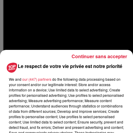
Continuer sans accepter
Le respect de votre vie privée est notre priorité
We and
our (447) partners
do the following data processing based on
your consent and/or our legitimate interest: Store and/or access
Le SMUR-TAB, késako ?
information on a device; Use limited data to select advertising; Create
profiles for personalised advertising; Use profiles to select personalised
Désormais vous ne verrez plus l’équipe du SMUR avec des
advertising; Measure advertising performance; Measure content
performance; Understand audiences through statistics or combinations
fiches en papier : la "feuille bilan" a été remplacée par une
of data from different sources; Develop and improve services; Create
tablette.
Le projet "SMUR-TAB", 100% dématérialisé
,
profiles to personalise content; Use profiles to select personalised
vient d’être lancé au SMUR de Haguenau. Il est
le premier
content; Use limited data to select content; Ensure security, prevent and
detect fraud, and fix errors; Deliver and present advertising and content;
d’Alsace
à l’utiliser depuis le mois d’avril (Colmar y passera
Save and communicate privacy choices. These technologies may