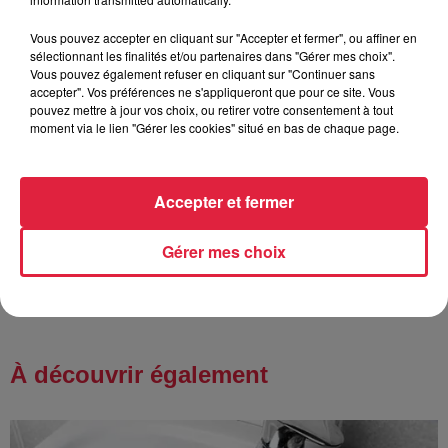
Vous pouvez accepter en cliquant sur "Accepter et fermer", ou affiner en
6 août 2026
sélectionnant les finalités et/ou partenaires dans "Gérer mes choix".
Tags antisémites à Strasbourg :
Vous pouvez également refuser en cliquant sur "Continuer sans
accepter". Vos préférences ne s'appliqueront que pour ce site. Vous
Catherine Trautmann réagit
pouvez mettre à jour vos choix, ou retirer votre consentement à tout
moment via le lien "Gérer les cookies" situé en bas de chaque page.
6 août 2026
Accepter et fermer
Au zoo de Mulhouse : rencontre
avec les flamants rouges
Gérer mes choix
À découvrir également