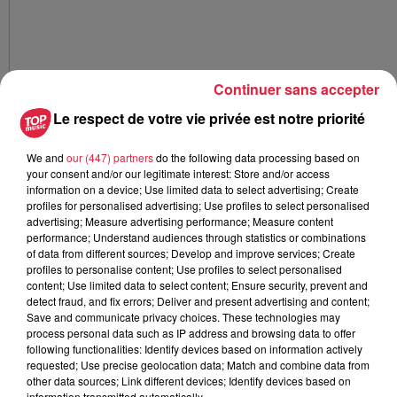
Continuer sans accepter
Le respect de votre vie privée est notre priorité
We and
our (447) partners
do the following data processing based on
Publié : 28 mai 2019 à 19h00 - Modifié : 30 octobre 2025 à
your consent and/or our legitimate interest: Store and/or access
16h48 Rédaction
information on a device; Use limited data to select advertising; Create
profiles for personalised advertising; Use profiles to select personalised
advertising; Measure advertising performance; Measure content
performance; Understand audiences through statistics or combinations
of data from different sources; Develop and improve services; Create
profiles to personalise content; Use profiles to select personalised
A lire aussi
content; Use limited data to select content; Ensure security, prevent and
detect fraud, and fix errors; Deliver and present advertising and content;
Save and communicate privacy choices. These technologies may
6 août 2026
process personal data such as IP address and browsing data to offer
À Hoerdt, de l’eau brune sort des
following functionalities: Identify devices based on information actively
robinets
requested; Use precise geolocation data; Match and combine data from
other data sources; Link different devices; Identify devices based on
information transmitted automatically.