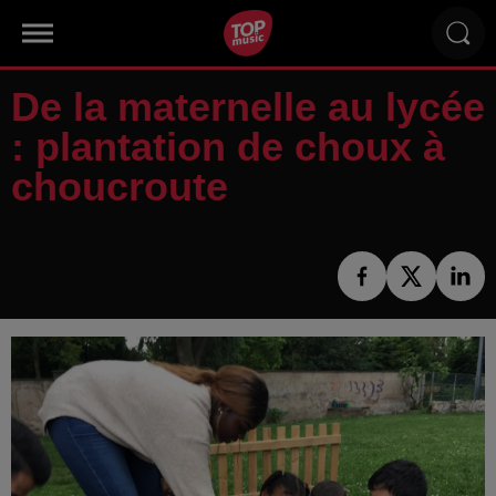
De la maternelle au lycée
: plantation de choux à
choucroute