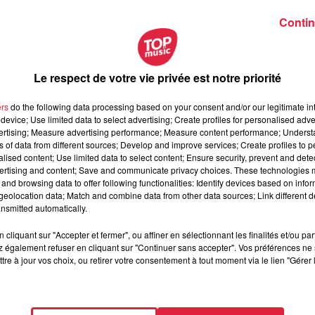
Contin
 y aura après la rénovation : "
On va surtout retravailler les ac
a l'entrée des visiteurs. Dans cette nouvelle entrée on créera 
Le respect de votre vie privée est notre priorité
ur pourra monter grâce l'ascenseur. Quand il se baladera dans 
i donneront sur ce grand vide central dans lequel seront expo
ers
do the following data processing based on your consent and/or our legitimate int
device; Use limited data to select advertising; Create profiles for personalised adver
 l'entrée jusqu'à la fin de l'exposition
".
vertising; Measure advertising performance; Measure content performance; Unders
ns of data from different sources; Develop and improve services; Create profiles to 
alised content; Use limited data to select content; Ensure security, prevent and detect
ertising and content; Save and communicate privacy choices. These technologies
and browsing data to offer following functionalities: Identify devices based on infor
que de Strasbourg, nous explique pourquoi il est si import
eolocation data; Match and combine data from other data sources; Link different de
nsmitted automatically.
maintenant à bout de souffle
. Il y a du salpêtre partout et 
 inondations récurrentes et c'est une muséographie qui 
cliquant sur "Accepter et fermer", ou affiner en sélectionnant les finalités et/ou pa
cours. Il faut qu'on garde cette âme du musée car c'est fondamen
 également refuser en cliquant sur "Continuer sans accepter". Vos préférences ne 
tre à jour vos choix, ou retirer votre consentement à tout moment via le lien "Gérer 
 aux questions de la société actuelle
".