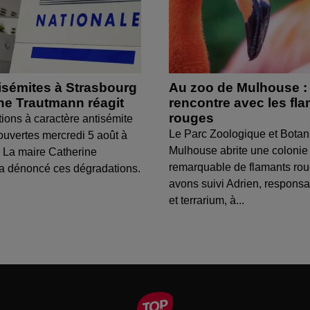
isémites à Strasbourg
Au zoo de Mulhouse :
ine Trautmann réagit
rencontre avec les fl
rouges
tions à caractère antisémite
Le Parc Zoologique et Botan
ouvertes mercredi 5 août à
Mulhouse abrite une colonie
 La maire Catherine
remarquable de flamants ro
a dénoncé ces dégradations.
avons suivi Adrien, respons
et terrarium, à...