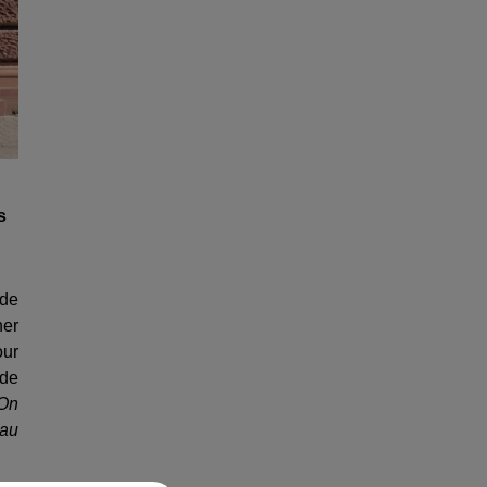
s
 de
ner
our
 de
 On
eau