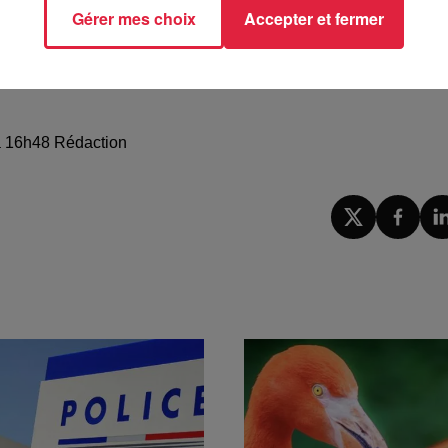
Gérer mes choix
Accepter et fermer
if auprès de ses publics par le biais d'actions de médiation ho
 à 16h48 Rédaction