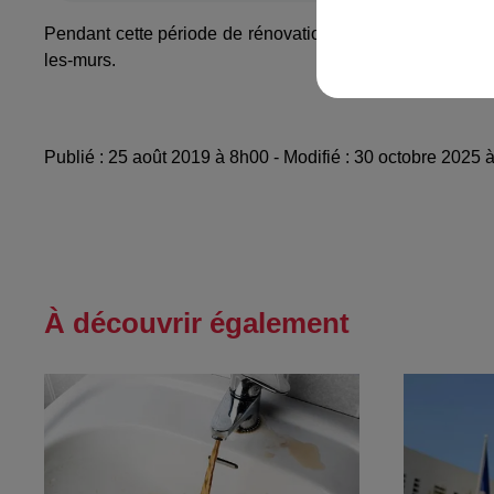
Pendant cette période de rénovation, le musée restera act
les-murs.
Publié : 25 août 2019 à 8h00 - Modifié : 30 octobre 2025
À découvrir également