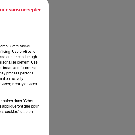
uer sans accepter
cès
une
les
sés
erest: Store and/or
tising; Use profiles to
tand audiences through
personalise content; Use
 fraud, and fix errors;
 may process personal
mation actively
ant
vices; Identify devices
des
est
rtenaires dans "Gérer
tal
s'appliqueront que pour
les cookies" situé en