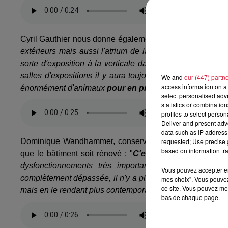
Cyril Gauthier nous donne également des nouveautés qu'il
extérieurs mais aussi l'atrium de la biodiversité qui ser
sorte d'exposition à la verticale dans laquelle le visite
salles d'expositions il y aura toujours des cadrages qu
We and
our (447) partn
access information on a 
énormément d'animaux
pour en prendre plein la vue
dès
select personalised ad
statistics or combinatio
profiles to select person
Deliver and present adv
data such as IP address 
Dominique Wandhammer, conservatrice du musée zoologi
requested; Use precise g
based on information tra
que le bâtiment soit rénové : "
C'est un musée qui est 
dysfonctionnements très importants. Nous avons des
Vous pouvez accepter en 
complètement dépassée, il n'y a plus de lisibilité du par
mes choix". Vous pouvez
ce site. Vous pouvez met
mais en le rendant plus contemporain et en répondant plus
bas de chaque page.