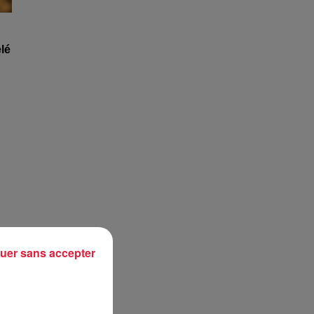
lé
uer sans accepter