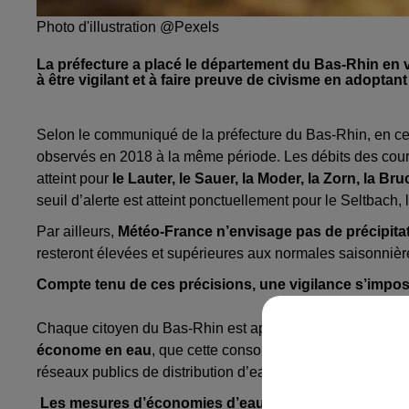
Photo d'illustration @Pexels
La préfecture a placé le département du Bas-Rhin en
à être vigilant et à faire preuve de civisme en adop
Selon le communiqué de la préfecture du Bas-Rhin, en ce d
observés en 2018 à la même période. Les débits des cours 
atteint pour
le Lauter, le Sauer, la Moder, la Zorn, la Bru
seuil d’alerte est atteint ponctuellement pour le Seltbach,
Par ailleurs,
Météo-France n’envisage pas de précipitat
resteront élevées et supérieures aux normales saisonnièr
Compte tenu de ces précisions, une vigilance s’impos
Chaque citoyen du Bas-Rhin est appelé
être vigilant et
économe en eau
, que cette consommation se réalise par
réseaux publics de distribution d’eau.
Les mesures d’économies d’eau recommandées
sont 