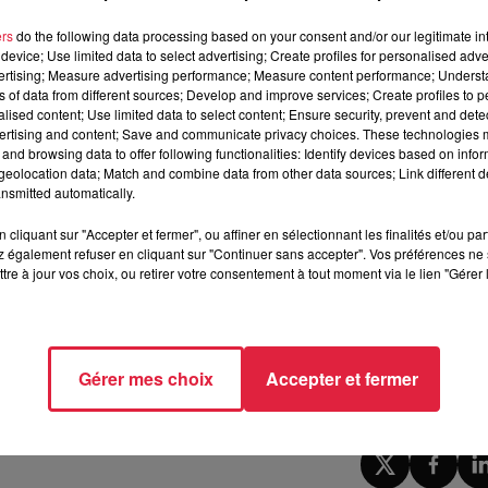
ers
do the following data processing based on your consent and/or our legitimate int
device; Use limited data to select advertising; Create profiles for personalised adver
vertising; Measure advertising performance; Measure content performance; Unders
 jardins d’agrément, des espaces verts publics et privés
ns of data from different sources; Develop and improve services; Create profiles to 
des
alised content; Use limited data to select content; Ensure security, prevent and detect
ertising and content; Save and communicate privacy choices. These technologies
s.
and browsing data to offer following functionalities: Identify devices based on infor
eolocation data; Match and combine data from other data sources; Link different de
nsmitted automatically.
agriculture d’Alsace (« flash irrigation »),
cliquant sur "Accepter et fermer", ou affiner en sélectionnant les finalités et/ou pa
 également refuser en cliquant sur "Continuer sans accepter". Vos préférences ne 
tre à jour vos choix, ou retirer votre consentement à tout moment via le lien "Gérer 
r
Gérer mes choix
Accepter et fermer
 10h52 Rédaction