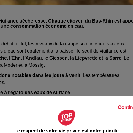
 vigilance sécheresse. Chaque citoyen du Bas-Rhin est appe
tant une consommation économe en eau.
ébut juillet, les niveaux de la nappe sont inférieurs à ceux
d’eau sont également à la baisse : le seuil de vigilance est
che, l’Ehn, l’Andlau, le Giessen, la Liepvrette et la Sarre
. Le
 la Moder et la Mossig.
ions notables dans les jours à venir
. Les températures
es.
e à l’égard des eaux de surface.
Contin
 faire preuve de civisme
en adoptant
une consommation
 des prélèvements dans les cours d’eau ou par l’utilisation des
Le respect de votre vie privée est notre priorité
: