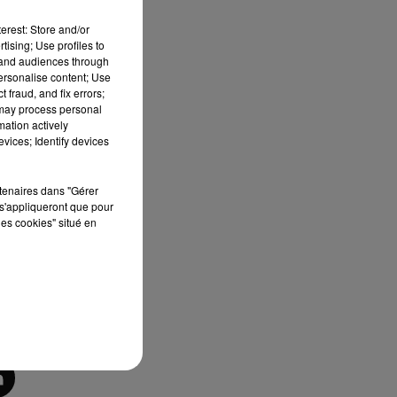
erest: Store and/or
tising; Use profiles to
tand audiences through
personalise content; Use
 fraud, and fix errors;
 may process personal
mation actively
vices; Identify devices
rtenaires dans "Gérer
s'appliqueront que pour
les cookies" situé en