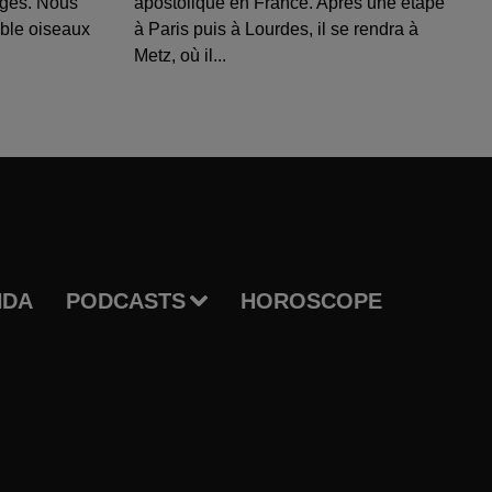
uges. Nous
apostolique en France. Après une étape
able oiseaux
à Paris puis à Lourdes, il se rendra à
Metz, où il...
NDA
PODCASTS
HOROSCOPE