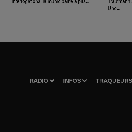
interrogations, la municipalité a pris...
Trautmann 
Une...
RADIO
INFOS
TRAQUEURS