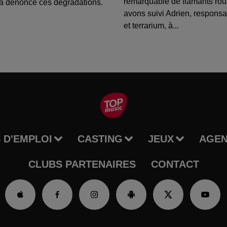
remarquable de flamants ro
a dénoncé ces dégradations.
avons suivi Adrien, respons
et terrarium, à...
 D'EMPLOI
CASTING
JEUX
AGE
CLUBS PARTENAIRES
CONTACT