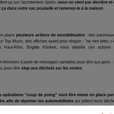
ettent ça sur l'accotement. Après,
nous on vient par derrière et
 ça dans votre sac poubelle et ramenez-le à la maison
.
 en place
plusieurs actions de sensibilisation
: des panneau
Top Music, des affiches ayant pour slogan : "ne rien jeter, c'
u Haut-Rhin, Brigitte Klinkert, nous détaille ces actions
-rhinoises à partir de messages variables pour dire aux gens :
si, pour dire
stop aux déchets sur les routes
.
 opérations "coup de poing" vont être mises en place par
dre afin de réprimer les automobilistes
qui jettent leurs déch
 sur la route est interdit par la loi et passible d'une amende d
répression :