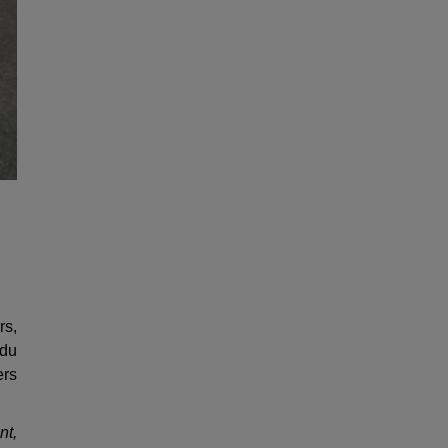
rs,
 du
ers
nt,