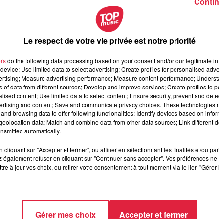
Contin
as, il va falloir passer à
la phase répression
. Nous sommes
our mettre en place
des opérations "coup de poing"
afin
utes par
des amendes
.
Le respect de votre vie privée est notre priorité
ers
do the following data processing based on your consent and/or our legitimate int
device; Use limited data to select advertising; Create profiles for personalised adver
vertising; Measure advertising performance; Measure content performance; Unders
ns of data from different sources; Develop and improve services; Create profiles to 
r les déchets
alised content; Use limited data to select content; Ensure security, prevent and detect
ertising and content; Save and communicate privacy choices. These technologies
ois jours par semaine et ramassent les déchets sur
les 380 km
and browsing data to offer following functionalities: Identify devices based on infor
eolocation data; Match and combine data from other data sources; Link different de
ge de déchets constitue un véritable coût pour la collectivité :
nsmitted automatically.
cliquant sur "Accepter et fermer", ou affiner en sélectionnant les finalités et/ou pa
plein sont mobilisés sur le ramassage des détritus
ces tr
 également refuser en cliquant sur "Continuer sans accepter". Vos préférences ne 
es par an
. Toutes ces heures dédiées au ramassage des déche
tre à jour vos choix, ou retirer votre consentement à tout moment via le lien "Gérer 
entretien des routes, le fauchage ou la sécurisation du réseau.
ents routiers pour dénoncer ce phénomène. Elle est composée
Tour de France.
Gérer mes choix
Accepter et fermer