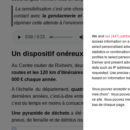
La sensibilisation c'est une chose mais si cela ne suffit p
contact avec
la gendarmerie et les brigades vertes
p
réprimer cette atteinte à l'environnement au bord des ro
We and
our (447) partn
access information on a 
select personalised ad
statistics or combinatio
Un dispositif onéreux pour ramasse
profiles to select person
Deliver and present adv
Au Centre routier de Rixheim, deux agents patrouillent tr
data such as IP address 
requested; Use precise g
routes et les 120 km d'itinéraires cyclables
. Ce ramassa
based on information tra
000 € chaque année
.
Vous pouvez accepter en 
A l'échelle du département,
quatre équivalents temps 
mes choix". Vous pouvez
dernières années, c'est-à-dire entre
4 700 et 5 250 heur
ce site. Vous pouvez met
c'est du temps en moins à consacrer aux autres tâches : l'
bas de chaque page.
Une pyramide de déchets
a été construite par les ag
pneus, de ferraille et de détritus issus des poubelles du 