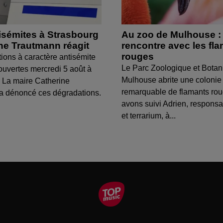
isémites à Strasbourg
Au zoo de Mulhouse :
ine Trautmann réagit
rencontre avec les fl
rouges
tions à caractère antisémite
Le Parc Zoologique et Botan
ouvertes mercredi 5 août à
Mulhouse abrite une colonie
 La maire Catherine
remarquable de flamants ro
a dénoncé ces dégradations.
avons suivi Adrien, respons
et terrarium, à...