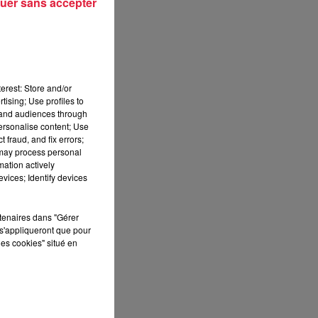
uer sans accepter
 en
 de
erest: Store and/or
tising; Use profiles to
tand audiences through
personalise content; Use
 fraud, and fix errors;
 may process personal
 de
mation actively
vices; Identify devices
80
rtenaires dans "Gérer
ois
s'appliqueront que pour
ts,
les cookies" situé en
 de