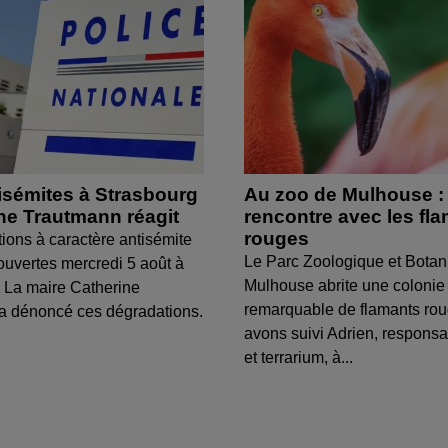
isémites à Strasbourg
Au zoo de Mulhouse :
ine Trautmann réagit
rencontre avec les fl
rouges
tions à caractère antisémite
Le Parc Zoologique et Botan
ouvertes mercredi 5 août à
Mulhouse abrite une colonie
 La maire Catherine
remarquable de flamants ro
a dénoncé ces dégradations.
avons suivi Adrien, respons
et terrarium, à...