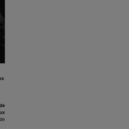
ns
de
aux
 de