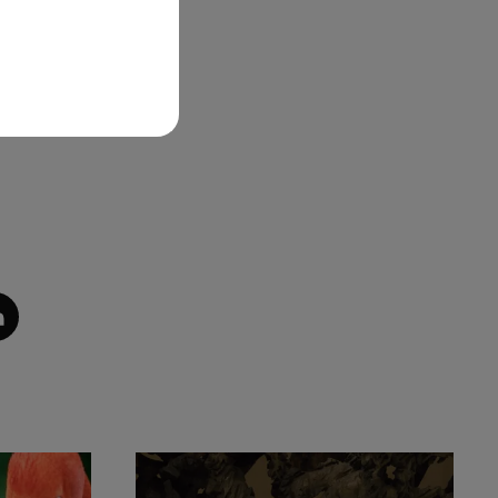
les
'on