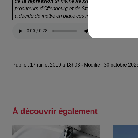
de
la répression
si malheureusement il devait y avoir u
procureurs d'Offenbourg et de Strasbourg. C'est aussi d
a décidé de mettre en place ces mesures de prévention.
Publié : 17 juillet 2019 à 18h03 - Modifié : 30 octobre 2
À découvrir également