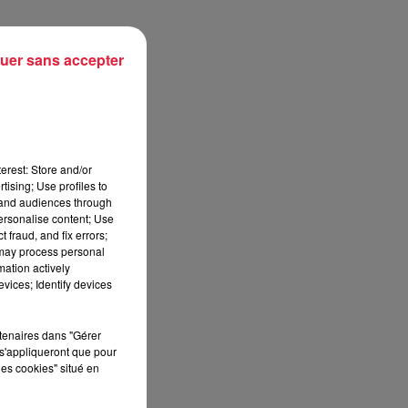
hl.
uer sans accepter
les
erest: Store and/or
tising; Use profiles to
tand audiences through
personalise content; Use
les
 fraud, and fix errors;
été
 may process personal
mation actively
vices; Identify devices
ce
eur
rtenaires dans "Gérer
s'appliqueront que pour
on
,
les cookies" situé en
lui