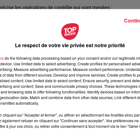
récise les opérations de contrôle qui sont menées :
rôles d'identité
sont menés dans les trams en direction de Ke
Contin
de nature à commettre des troubles
à l'ordre public. On va 
nts ou autres
.
Le respect de votre vie privée est notre priorité
ers
do the following data processing based on your consent and/or our legitimate int
device; Use limited data to select advertising; Create profiles for personalised adver
 la réclamation du maire de Kehl
vertising; Measure advertising performance; Measure content performance; Unders
ns of data from different sources; Develop and improve services; Create profiles to 
bert Herrmann, Président de l'Eurométropole : il déplorait 
alised content; Use limited data to select content; Ensure security, prevent and detect
ans les piscines de Kehl. Depuis, une solution commune a 
ertising and content; Save and communicate privacy choices. These technologies
and browsing data to offer following functionalities: Identify devices based on infor
eolocation data; Match and combine data from other data sources; Link different de
entes
mesures préventives et des interventions de poli
nsmitted automatically.
ation policière et douanière. Dominique Schuffenecker, direct
cliquant sur "Accepter et fermer", ou affiner en sélectionnant les finalités et/ou pa
 mesures de prévention :
 également refuser en cliquant sur "Continuer sans accepter". Vos préférences ne 
règlement intérieur des piscines. Après on est dans
la préventi
tre à jour vos choix, ou retirer votre consentement à tout moment via le lien "Gérer 
 craignent quelque chose. Puis le troisième temps, ce sera ce