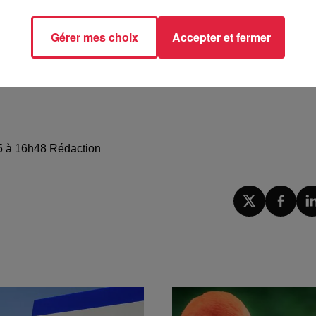
n autre incident où là effectivement, il y a cet accord entre 
ans le cadre d'une
bonne coopération franco-allemande
, qu
Gérer mes choix
Accepter et fermer
025 à 16h48 Rédaction