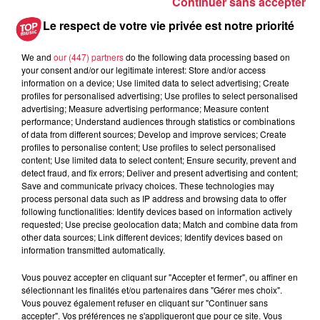
Continuer sans accepter
2025 à 16h48 Céline Rinckel
Le respect de votre vie privée est notre priorité
We and
our (447) partners
do the following data processing based on
your consent and/or our legitimate interest: Store and/or access
A lire aussi
information on a device; Use limited data to select advertising; Create
profiles for personalised advertising; Use profiles to select personalised
advertising; Measure advertising performance; Measure content
performance; Understand audiences through statistics or combinations
16h00
of data from different sources; Develop and improve services; Create
À Hoerdt, de l’eau brune sort des
profiles to personalise content; Use profiles to select personalised
robinets
content; Use limited data to select content; Ensure security, prevent and
detect fraud, and fix errors; Deliver and present advertising and content;
Save and communicate privacy choices. These technologies may
process personal data such as IP address and browsing data to offer
following functionalities: Identify devices based on information actively
15h54
requested; Use precise geolocation data; Match and combine data from
Tags antisémites à Strasbourg :
other data sources; Link different devices; Identify devices based on
Catherine Trautmann réagit
information transmitted automatically.
Vous pouvez accepter en cliquant sur "Accepter et fermer", ou affiner en
sélectionnant les finalités et/ou partenaires dans "Gérer mes choix".
Vous pouvez également refuser en cliquant sur "Continuer sans
14h33
accepter". Vos préférences ne s'appliqueront que pour ce site. Vous