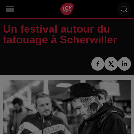
Un festival autour du
tatouage à Scherwiller