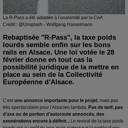
La R-Pass a été adoptée à l'unanimité par la CeA
Crédit :
@Unsplash - Wolfgang Hasselmann
Rebaptisée "R-Pass", la taxe poids
lourds semble enfin sur les bons
rails en Alsace. Une loi votée le 28
février donne en tout cas la
possibilité juridique de la mettre en
place au sein de la Collectivité
Européenne d'Alsace.
C'est
une annonce importante pour le projet
, mais pas
très spectaculaire pour l'Alsacien lambda.
Pas de tarif, pas
d'axe ou de portion d'autoroute annoncés, des
exonérations encore à définir...
Le revival de la taxe poids
lourds est au goût du jour, mais surtout par la portée d'une