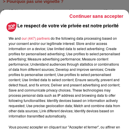
> Pourquoi pas une vignette ?
Le 17 février, une loi européenne a été votée pour modifier la
Continuer sans accepter
directive "Eurovignette" :
les vignettes disparaîtront des routes
Le respect de votre vie privée est notre priorité
européennes en 2030
. La mettre en place pour la faire
disparaître quelques années plus tard n'aurait pas eu de sens.
We and
our (447) partners
do the following data processing based on
your consent and/or our legitimate interest: Store and/or access
Quel calendrier ?
information on a device; Use limited data to select advertising; Create
profiles for personalised advertising; Use profiles to select personalised
-
2022
: Concertation avec les professionnels en Alsace /
advertising; Measure advertising performance; Measure content
Elaboration du système technique et choix de l'opérateur
performance; Understand audiences through statistics or combinations
of data from different sources; Develop and improve services; Create
-
2023
: Consultation des Alsaciens en cas d'options
profiles to personalise content; Use profiles to select personalised
content; Use limited data to select content; Ensure security, prevent and
différentes à trancher / Poursuite de la concertation avec les
detect fraud, and fix errors; Deliver and present advertising and content;
professionnels
Save and communicate privacy choices. These technologies may
process personal data such as IP address and browsing data to offer
-
2024
: Décisions définitives et paramétrages de la taxe
following functionalities: Identify devices based on information actively
(réseau, tarifs, exonérations...) / Premiers tests
requested; Use precise geolocation data; Match and combine data from
other data sources; Link different devices; Identify devices based on
-
1er janvier 2025
: Mise en application
information transmitted automatically.
Vous pouvez accepter en cliquant sur "Accepter et fermer", ou affiner en