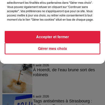
A lire aussi
sélectionnant les finalités et/ou partenaires dans "Gérer mes choix".
Vous pouvez également refuser en cliquant sur "Continuer sans
>
Le Sénat ouvre la porte à l'écotaxe en Alsace
accepter". Vos préférences ne s'appliqueront que pour ce site. Vous
pouvez mettre à jour vos choix, ou retirer votre consentement à tout
moment via le lien "Gérer les cookies" situé en bas de chaque page.
Publié : 11 mars 2022 à 16h03 - Modifié : 30 octobre 2025 à
16h48 Sébastien Ruffet
Accepter et fermer
Gérer mes choix
A lire aussi
6 août 2026
À Hoerdt, de l’eau brune sort des
robinets
6 août 2026
Tags antisémites à Strasbourg :