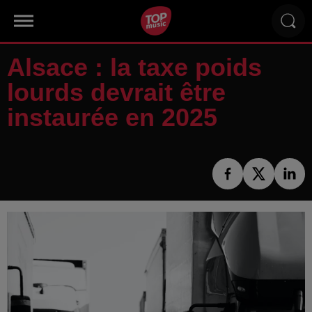
Alsace : la taxe poids
lourds devrait être
instaurée en 2025