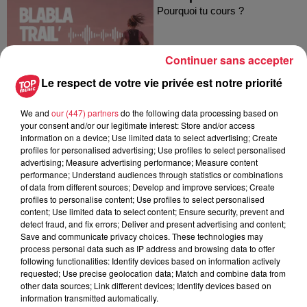
Pourquoi tu cours ?
Continuer sans accepter
Le respect de votre vie privée est notre priorité
We and
our (447) partners
do the following data processing based on
your consent and/or our legitimate interest: Store and/or access
information on a device; Use limited data to select advertising; Create
Les loutres alsaciennes,
profiles for personalised advertising; Use profiles to select personalised
advertising; Measure advertising performance; Measure content
ces papas nageurs qui
performance; Understand audiences through statistics or combinations
cassent les codes du...
of data from different sources; Develop and improve services; Create
Bouge !
profiles to personalise content; Use profiles to select personalised
content; Use limited data to select content; Ensure security, prevent and
detect fraud, and fix errors; Deliver and present advertising and content;
Save and communicate privacy choices. These technologies may
process personal data such as IP address and browsing data to offer
following functionalities: Identify devices based on information actively
requested; Use precise geolocation data; Match and combine data from
other data sources; Link different devices; Identify devices based on
information transmitted automatically.
On vous parle de