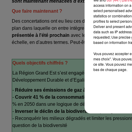
sont maintenant menacées d’extinction
", conclut le d
access information on a 
select personalised ad
Que faire maintenant ?
statistics or combinatio
Des concertations ont eu lieu ces derniers mois entre citoy
profiles to select person
Deliver and present adv
plan dans laquelle on entre intègre des universitaires et au
data such as IP address 
présentée à l'été prochain
avec les actions à mener selon 
requested; Use precise g
échelle, en d'autres termes. Peut-être la bonne façon de pro
based on information tra
Vous pouvez accepter en 
mes choix". Vous pouvez
Quels objectifs chiffrés ?
ce site. Vous pouvez met
bas de chaque page.
La Région Grand Est s’est engagée dès 2019 notamment
Développement Durable et d’Egalité des Territoires du Gra
-
Réduire ses émissions de gaz à effet de serre de 54
-
Couvrir 41 % de la consommation finale d’énergie pa
% en 2050 dans une logique de développement durable e
-
Inverser le déclin de la biodiversité
en protégeant l’ex
- Reconquérir les milieux dégradés et limiter les pression
question de la biodiversité