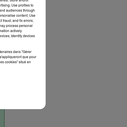
tising; Use profiles to
tand audiences through
personalise content; Use
 fraud, and fix errors;
 may process personal
mation actively
vices; Identify devices
e.
rtenaires dans "Gérer
s'appliqueront que pour
les cookies" situé en
00