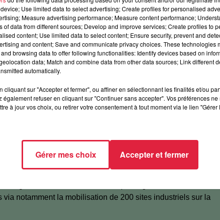
ocument.
device; Use limited data to select advertising; Create profiles for personalised adver
vertising; Measure advertising performance; Measure content performance; Unders
ns of data from different sources; Develop and improve services; Create profiles to 
e
ens, conseil des jeunes et autres collectivités. La 3
alised content; Use limited data to select content; Ensure security, prevent and detect
phase du
ertising and content; Save and communicate privacy choices. These technologies
tres territoires de proximité.
Une feuille de route doit être
and browsing data to offer following functionalities: Identify devices based on infor
les différentes strates de proximité. Qui fait quoi, à quelle
eolocation data; Match and combine data from other data sources; Link different de
céder. Quoi qu'il arrive, il y a urgence, et tout est bon à prendr
nsmitted automatically.
cliquant sur "Accepter et fermer", ou affiner en sélectionnant les finalités et/ou pa
 également refuser en cliquant sur "Continuer sans accepter". Vos préférences ne 
tre à jour vos choix, ou retirer votre consentement à tout moment via le lien "Gérer 
 à travers le Schéma Régional d’Aménagement, de
nd Est et la Stratégie Biodiversité :
% en 2030 et de 77% en 2050
Gérer mes choix
Accepter et fermer
r les énergies renouvelables
et de récupération en 2030 et 1
t équitable
istant grâce à la construction de 10 passages à faune
s via notamment la mobilisation de 200 sites industriels sur la