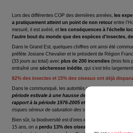
Lors des différentes COP des dernières années,
les expe
a pratiquement atteint un point de non retour
entre l'H
mesuré, il est avéré, et
les conséquences à l'échelle loc
l'autre bout du monde que des espèces d'insectes, de
Dans le Grand Est, quelques chiffres ont ainsi été commun
préfète Josiane Chevalier et le président de Région Fran
(33 jours au total) avec
plus de 200 incendies
(trois fois
entraîné une
sécheresse inédite
, qui s'est très largeme
82% des insectes et 15% des oiseaux ont déjà dispar
Dans le communiqué, les autorités affirment que "
les sim
période estivale à une hausse de 3,9° de la t
empératur
rapport à la période 1976-2005 et à une augmentation
risques sérieux de saturation des sols, surtout en zones u
Bien sûr, la biodiversité est d'ores et déjà fortement touch
15 ans, on a
perdu 13% des oiseaux
des espaces agrico
We and
our (447) partn