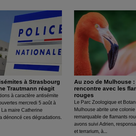
isémites à Strasbourg
Au zoo de Mulhouse :
ine Trautmann réagit
rencontre avec les fl
rouges
tions à caractère antisémite
Le Parc Zoologique et Botan
ouvertes mercredi 5 août à
Mulhouse abrite une colonie
 La maire Catherine
remarquable de flamants ro
a dénoncé ces dégradations.
avons suivi Adrien, respons
et terrarium, à...