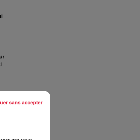
ui
ur
i
en
r
uer sans accepter
erest: Store and/or