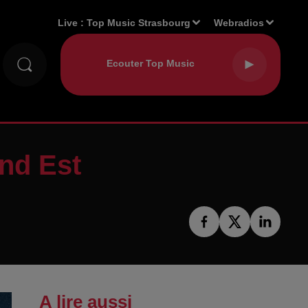
Live :
Top Music Strasbourg
Webradios
nd Est
A lire aussi