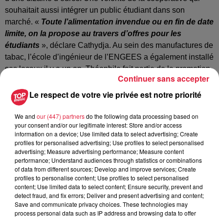
souhaitait aussi intégrer un public étudiant dans son
marché. «
Toute l’alimentation invendue ou en fin de date
limite, on la propose au travers d’offres pour les
étudiants
», déclare Cathydja. Au sein des manufactures de
tabac, l’école d’ingénieur de l’ENGEES a également installé
ses locaux il y a un an. Théophile fait partie de la promotion
Continuer sans accepter
et il vient faire ses courses alimentaires chez Kooma. Le prix
plus élevé que dans les supermarchés classiques ne le
Le respect de votre vie privée est notre priorité
dérange pas. «
J’essaye d’acheter bio et local dans la
mesure du possible. C’est sûr que ça coûte plus cher de
We and
our (447) partners
do the following data processing based on
your consent and/or our legitimate interest: Store and/or access
faire ses courses ici.
Mais c’est un choix. Quand on est
information on a device; Use limited data to select advertising; Create
étudiant, on sort régulièrement, on boit des bières...
profiles for personalised advertising; Use profiles to select personalised
Alors acheter local, c’est une question de priorité
»,
advertising; Measure advertising performance; Measure content
performance; Understand audiences through statistics or combinations
assène-t-il. Question de priorité plus que de budget selon
of data from different sources; Develop and improve services; Create
Théophile. Mais au sein de la coopérative la question
profiles to personalise content; Use profiles to select personalised
financière est ailleurs. «
On est quand même sur des prix qui
content; Use limited data to select content; Ensure security, prevent and
detect fraud, and fix errors; Deliver and present advertising and content;
sont très justes et qui rémunèrent les producteurs à leur
Save and communicate privacy choices. These technologies may
juste valeur
», conclut la coordinatrice de Kooma.
process personal data such as IP address and browsing data to offer