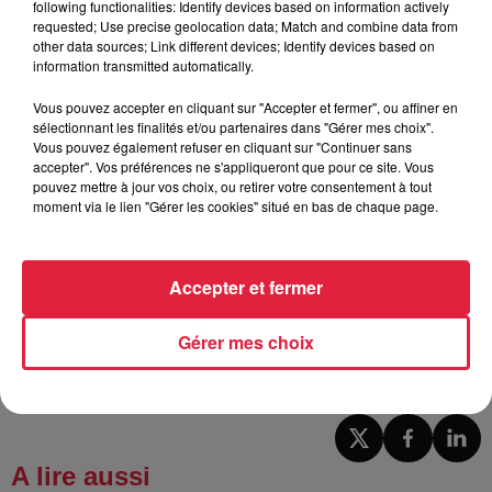
following functionalities: Identify devices based on information actively
requested; Use precise geolocation data; Match and combine data from
other data sources; Link different devices; Identify devices based on
---------------------------------------------------------
information transmitted automatically.
On en parle aussi en ce moment :
Vous pouvez accepter en cliquant sur "Accepter et fermer", ou affiner en
Sélestat : deux rues en travaux au centre-ville
sélectionnant les finalités et/ou partenaires dans "Gérer mes choix".
Vous pouvez également refuser en cliquant sur "Continuer sans
Si vous avez la fève chez le coiffeur, vous gagnez une
accepter". Vos préférences ne s'appliqueront que pour ce site. Vous
pouvez mettre à jour vos choix, ou retirer votre consentement à tout
coupe gratuite
moment via le lien "Gérer les cookies" situé en bas de chaque page.
En Alsace, le nombre des mineurs non accompagnés ne
cesse d’augmenter
Accepter et fermer
Publié : 23 janvier 2024 à 6h00 - Modifié : 23 janvier 2024 à
Gérer mes choix
8h28 Jules Scheuer
A lire aussi