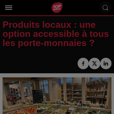
Produits locaux : une
option accessible à tous
les porte-monnaies ?