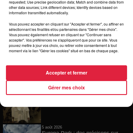
requested; Use precise geolocation data; Match and combine data from
other data sources; Link different devices; Identify devices based on
6 août 2026
information transmitted automatically.
Tags antisémites à Strasbourg :
Catherine Trautmann réagit
Vous pouvez accepter en cliquant sur "Accepter et fermer", ou affiner en
sélectionnant les finalités et/ou partenaires dans "Gérer mes choix".
Vous pouvez également refuser en cliquant sur "Continuer sans
accepter". Vos préférences ne s'appliqueront que pour ce site. Vous
pouvez mettre à jour vos choix, ou retirer votre consentement à tout
6 août 2026
moment via le lien "Gérer les cookies" situé en bas de chaque page.
Au zoo de Mulhouse : rencontre
avec les flamants rouges
Accepter et fermer
Gérer mes choix
6 août 2026
Les dernières infos sur la venue du
pape à Metz en septembre
5 août 2026