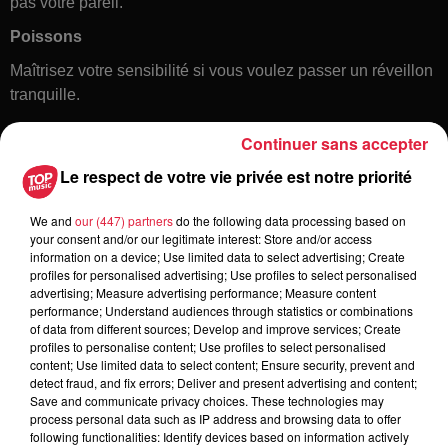
pas votre pareil.
Poissons
Maîtrisez votre sensibilité si vous voulez passer un réveillon
tranquille.
Continuer sans accepter
Le respect de votre vie privée est notre priorité
We and
our (447) partners
do the following data processing based on
your consent and/or our legitimate interest: Store and/or access
information on a device; Use limited data to select advertising; Create
profiles for personalised advertising; Use profiles to select personalised
Toute l'actu
advertising; Measure advertising performance; Measure content
performance; Understand audiences through statistics or combinations
of data from different sources; Develop and improve services; Create
6 août 2026
profiles to personalise content; Use profiles to select personalised
À Hoerdt, de l’eau brune sort des
content; Use limited data to select content; Ensure security, prevent and
detect fraud, and fix errors; Deliver and present advertising and content;
robinets
Save and communicate privacy choices. These technologies may
process personal data such as IP address and browsing data to offer
following functionalities: Identify devices based on information actively