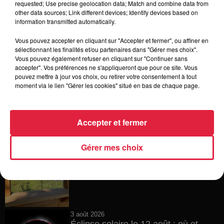
requested; Use precise geolocation data; Match and combine data from
other data sources; Link different devices; Identify devices based on
4 août 2026
information transmitted automatically.
Vélos d'occasion en Alsace : les
meilleures adresses pour rouler à...
Vous pouvez accepter en cliquant sur "Accepter et fermer", ou affiner en
sélectionnant les finalités et/ou partenaires dans "Gérer mes choix".
Vous pouvez également refuser en cliquant sur "Continuer sans
accepter". Vos préférences ne s'appliqueront que pour ce site. Vous
pouvez mettre à jour vos choix, ou retirer votre consentement à tout
4 août 2026
moment via le lien "Gérer les cookies" situé en bas de chaque page.
Bischheim : disparition d’une
adolescente de 16 ans
Accepter et fermer
Gérer mes choix
4 août 2026
Muttersholtz : après SensoRied,
voilà BotaRied
3 août 2026