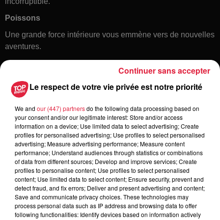
incorruptible.
Poissons
Une grande force intérieure vous emmène vers de nouvelles
aventures.
Continuer sans accepter
Le respect de votre vie privée est notre priorité
We and
our (447) partners
do the following data processing based on
your consent and/or our legitimate interest: Store and/or access
information on a device; Use limited data to select advertising; Create
profiles for personalised advertising; Use profiles to select personalised
Toute l'actu
advertising; Measure advertising performance; Measure content
performance; Understand audiences through statistics or combinations
of data from different sources; Develop and improve services; Create
5 août 2026
profiles to personalise content; Use profiles to select personalised
Europa-Park : des précisons sur
content; Use limited data to select content; Ensure security, prevent and
detect fraud, and fix errors; Deliver and present advertising and content;
l’après Euro-Mir
Save and communicate privacy choices. These technologies may
process personal data such as IP address and browsing data to offer
following functionalities: Identify devices based on information actively