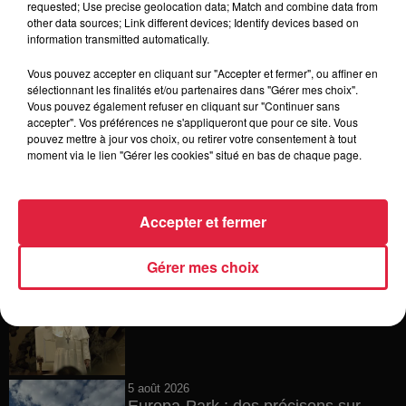
requested; Use precise geolocation data; Match and combine data from
other data sources; Link different devices; Identify devices based on
6 août 2026
information transmitted automatically.
Tags antisémites à Strasbourg :
Catherine Trautmann réagit
Vous pouvez accepter en cliquant sur "Accepter et fermer", ou affiner en
sélectionnant les finalités et/ou partenaires dans "Gérer mes choix".
Vous pouvez également refuser en cliquant sur "Continuer sans
accepter". Vos préférences ne s'appliqueront que pour ce site. Vous
pouvez mettre à jour vos choix, ou retirer votre consentement à tout
6 août 2026
moment via le lien "Gérer les cookies" situé en bas de chaque page.
Au zoo de Mulhouse : rencontre
avec les flamants rouges
Accepter et fermer
Gérer mes choix
6 août 2026
Les dernières infos sur la venue du
pape à Metz en septembre
5 août 2026