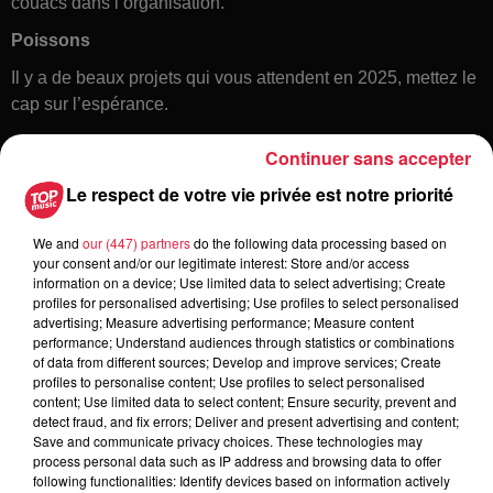
couacs dans l’organisation.
Poissons
Il y a de beaux projets qui vous attendent en 2025, mettez le
cap sur l’espérance.
Continuer sans accepter
Le respect de votre vie privée est notre priorité
We and
our (447) partners
do the following data processing based on
your consent and/or our legitimate interest: Store and/or access
information on a device; Use limited data to select advertising; Create
profiles for personalised advertising; Use profiles to select personalised
Toute l'actu
advertising; Measure advertising performance; Measure content
performance; Understand audiences through statistics or combinations
of data from different sources; Develop and improve services; Create
6 août 2026
profiles to personalise content; Use profiles to select personalised
À Hoerdt, de l’eau brune sort des
content; Use limited data to select content; Ensure security, prevent and
detect fraud, and fix errors; Deliver and present advertising and content;
robinets
Save and communicate privacy choices. These technologies may
process personal data such as IP address and browsing data to offer
following functionalities: Identify devices based on information actively