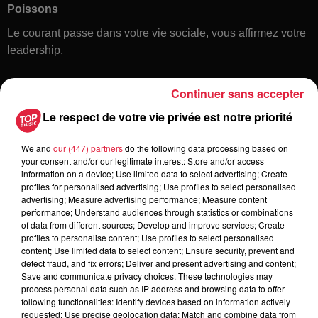
Poissons
Le courant passe dans votre vie sociale, vous affirmez votre
leadership.
Continuer sans accepter
Le respect de votre vie privée est notre priorité
We and
our (447) partners
do the following data processing based on
your consent and/or our legitimate interest: Store and/or access
information on a device; Use limited data to select advertising; Create
Toute l'actu
profiles for personalised advertising; Use profiles to select personalised
advertising; Measure advertising performance; Measure content
performance; Understand audiences through statistics or combinations
of data from different sources; Develop and improve services; Create
6 août 2026
profiles to personalise content; Use profiles to select personalised
À Hoerdt, de l’eau brune sort des
content; Use limited data to select content; Ensure security, prevent and
robinets
detect fraud, and fix errors; Deliver and present advertising and content;
Save and communicate privacy choices. These technologies may
process personal data such as IP address and browsing data to offer
following functionalities: Identify devices based on information actively
requested; Use precise geolocation data; Match and combine data from