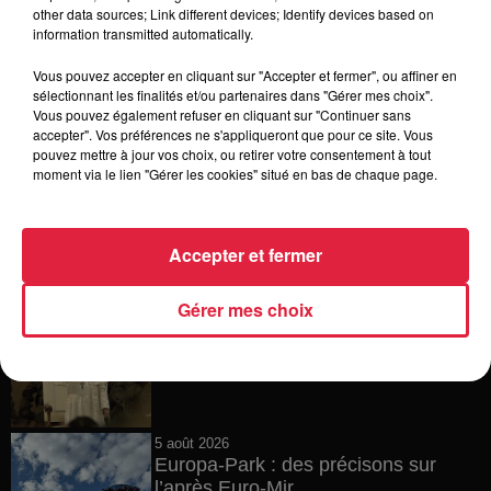
6 août 2026
other data sources; Link different devices; Identify devices based on
Tags antisémites à Strasbourg :
information transmitted automatically.
Catherine Trautmann réagit
Vous pouvez accepter en cliquant sur "Accepter et fermer", ou affiner en
sélectionnant les finalités et/ou partenaires dans "Gérer mes choix".
Vous pouvez également refuser en cliquant sur "Continuer sans
accepter". Vos préférences ne s'appliqueront que pour ce site. Vous
6 août 2026
pouvez mettre à jour vos choix, ou retirer votre consentement à tout
Au zoo de Mulhouse : rencontre
moment via le lien "Gérer les cookies" situé en bas de chaque page.
avec les flamants rouges
Accepter et fermer
6 août 2026
Gérer mes choix
Les dernières infos sur la venue du
pape à Metz en septembre
5 août 2026
Europa-Park : des précisons sur
l’après Euro-Mir