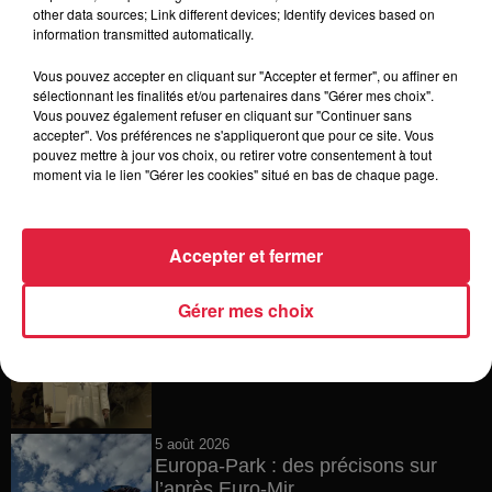
6 août 2026
other data sources; Link different devices; Identify devices based on
Tags antisémites à Strasbourg :
information transmitted automatically.
Catherine Trautmann réagit
Vous pouvez accepter en cliquant sur "Accepter et fermer", ou affiner en
sélectionnant les finalités et/ou partenaires dans "Gérer mes choix".
Vous pouvez également refuser en cliquant sur "Continuer sans
accepter". Vos préférences ne s'appliqueront que pour ce site. Vous
6 août 2026
pouvez mettre à jour vos choix, ou retirer votre consentement à tout
Au zoo de Mulhouse : rencontre
moment via le lien "Gérer les cookies" situé en bas de chaque page.
avec les flamants rouges
Accepter et fermer
6 août 2026
Gérer mes choix
Les dernières infos sur la venue du
pape à Metz en septembre
5 août 2026
Europa-Park : des précisons sur
l’après Euro-Mir