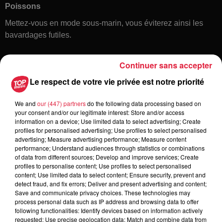
Poissons
Mettez-vous en mode sous-marin, vous éviterez ainsi les
bavardages futiles.
Continuer sans accepter
Le respect de votre vie privée est notre priorité
We and
our (447) partners
do the following data processing based on
your consent and/or our legitimate interest: Store and/or access
information on a device; Use limited data to select advertising; Create
Toute l'actu
profiles for personalised advertising; Use profiles to select personalised
advertising; Measure advertising performance; Measure content
performance; Understand audiences through statistics or combinations
of data from different sources; Develop and improve services; Create
6 août 2026
profiles to personalise content; Use profiles to select personalised
À Hoerdt, de l’eau brune sort des
content; Use limited data to select content; Ensure security, prevent and
robinets
detect fraud, and fix errors; Deliver and present advertising and content;
Save and communicate privacy choices. These technologies may
process personal data such as IP address and browsing data to offer
following functionalities: Identify devices based on information actively
requested; Use precise geolocation data; Match and combine data from