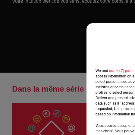
Votre intuition vient de vos sens, écoutez votre corps, il a
We and
our (447) partn
access information on a 
select personalised ad
statistics or combinatio
Dans la même série
profiles to select person
Deliver and present adv
data such as IP address 
Horoscope du
requested; Use precise g
Horoscope du jeu
based on information tra
Vous pouvez accepter en 
mes choix". Vous pouvez