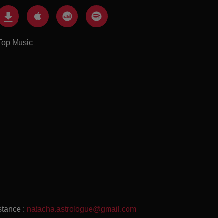
Top Music
stance :
natacha.astrologue@gmail.com