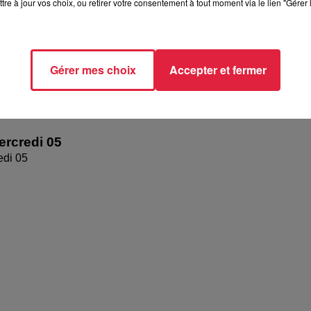
tre à jour vos choix, ou retirer votre consentement à tout moment via le lien "Gérer 
Gérer mes choix
Accepter et fermer
rcredi 05
edi 05