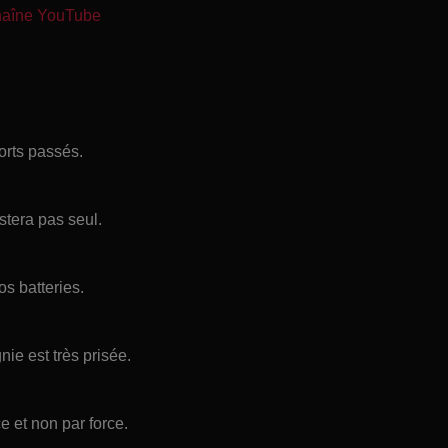
chaîne YouTube
forts passés.
stera pas seul.
s batteries.
ie est très prisée.
 et non par force.