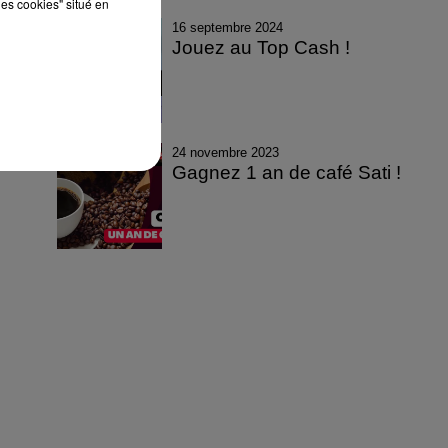
les cookies" situé en
16 septembre 2024
Jouez au Top Cash !
24 novembre 2023
Gagnez 1 an de café Sati !