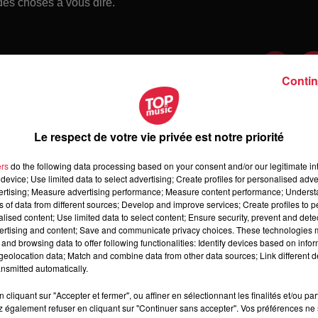
 des choses à vous dire.
Contin
Le respect de votre vie privée est notre priorité
ers
do the following data processing based on your consent and/or our legitimate int
device; Use limited data to select advertising; Create profiles for personalised adver
vertising; Measure advertising performance; Measure content performance; Unders
ns of data from different sources; Develop and improve services; Create profiles to 
alised content; Use limited data to select content; Ensure security, prevent and detect
ertising and content; Save and communicate privacy choices. These technologies
and browsing data to offer following functionalities: Identify devices based on infor
 jeudi 6 août 2026
eolocation data; Match and combine data from other data sources; Link different de
di 6 août 2026
nsmitted automatically.
cliquant sur "Accepter et fermer", ou affiner en sélectionnant les finalités et/ou pa
 également refuser en cliquant sur "Continuer sans accepter". Vos préférences ne 