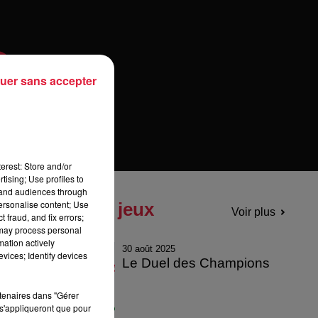
uer sans accepter
erest: Store and/or
tising; Use profiles to
tand audiences through
personalise content; Use
Tous les jeux
Voir plus
 fraud, and fix errors;
 may process personal
mation actively
30 août 2025
vices; Identify devices
Le Duel des Champions
rtenaires dans "Gérer
s'appliqueront que pour