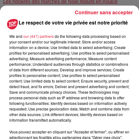
Les horaires des marchés de Noël réduits en Alsace
Continuer sans accepter
Publié : 30 septembre 2022 à 14h47 - Modifié : 30 octobre
Le respect de votre vie privée est notre priorité
2025 à 16h48 Céline Rinckel
We and
our (447) partners
do the following data processing based on
your consent and/or our legitimate interest: Store and/or access
information on a device; Use limited data to select advertising; Create
profiles for personalised advertising; Use profiles to select personalised
A lire aussi
advertising; Measure advertising performance; Measure content
performance; Understand audiences through statistics or combinations
of data from different sources; Develop and improve services; Create
profiles to personalise content; Use profiles to select personalised
6 août 2026
content; Use limited data to select content; Ensure security, prevent and
À Hoerdt, de l’eau brune sort des
detect fraud, and fix errors; Deliver and present advertising and content;
robinets
Save and communicate privacy choices. These technologies may
process personal data such as IP address and browsing data to offer
following functionalities: Identify devices based on information actively
requested; Use precise geolocation data; Match and combine data from
other data sources; Link different devices; Identify devices based on
6 août 2026
information transmitted automatically.
Tags antisémites à Strasbourg :
Catherine Trautmann réagit
Vous pouvez accepter en cliquant sur "Accepter et fermer", ou affiner en
sélectionnant les finalités et/ou partenaires dans "Gérer mes choix".