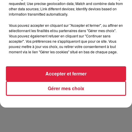
requested; Use precise geolocation data; Match and combine data from
other data sources; Link different devices; Identify devices based on
information transmitted automatically.
Vous pouvez accepter en cliquant sur "Accepter et fermer", ou affiner en
De Neuf-Brisach à Breisach-am-Rhein, avec pour fil conducteur Vauban. /
sélectionnant les finalités et/ou partenaires dans "Gérer mes choix".
Vous pouvez également refuser en cliquant sur "Continuer sans
@Top Music - CR
accepter". Vos préférences ne s'appliqueront que pour ce site. Vous
pouvez mettre à jour vos choix, ou retirer votre consentement à tout
moment via le lien "Gérer les cookies" situé en bas de chaque page.
Accepter et fermer
Gérer mes choix