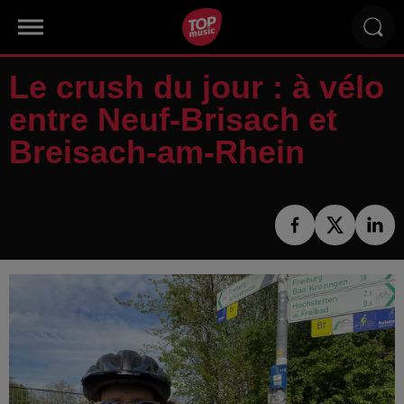
Le crush du jour : à vélo
entre Neuf-Brisach et
Breisach-am-Rhein