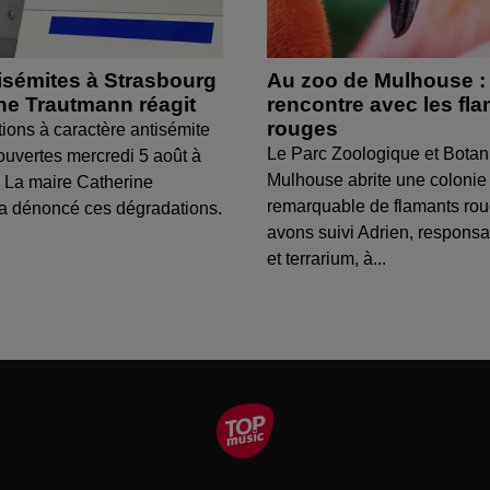
isémites à Strasbourg
Au zoo de Mulhouse :
ine Trautmann réagit
rencontre avec les fl
rouges
tions à caractère antisémite
Le Parc Zoologique et Botan
ouvertes mercredi 5 août à
Mulhouse abrite une colonie
 La maire Catherine
remarquable de flamants ro
a dénoncé ces dégradations.
avons suivi Adrien, respons
et terrarium, à...