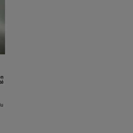
on
té
du