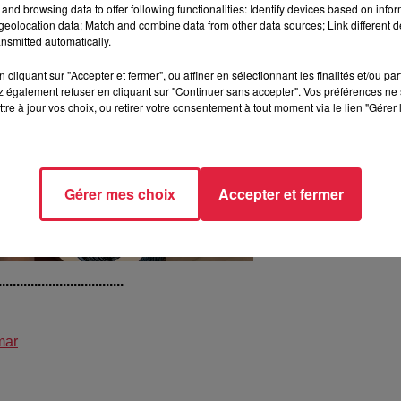
and browsing data to offer following functionalities: Identify devices based on infor
eolocation data; Match and combine data from other data sources; Link different de
nsmitted automatically.
cliquant sur "Accepter et fermer", ou affiner en sélectionnant les finalités et/ou pa
 également refuser en cliquant sur "Continuer sans accepter". Vos préférences ne 
tre à jour vos choix, ou retirer votre consentement à tout moment via le lien "Gérer 
Gérer mes choix
Accepter et fermer
...................................
mar