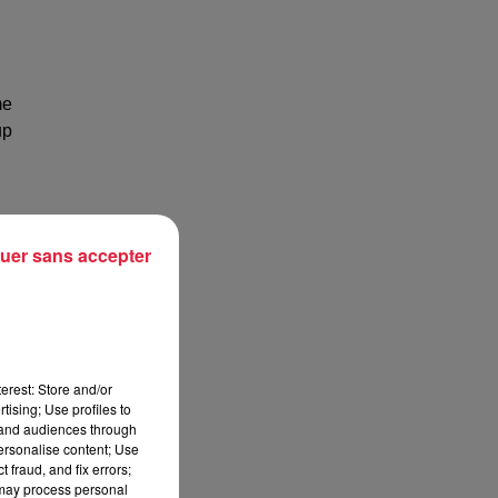
me
up
uer sans accepter
erest: Store and/or
tising; Use profiles to
tand audiences through
personalise content; Use
 fraud, and fix errors;
 may process personal