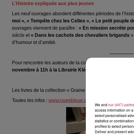
L’Histoire expliquée aux plus jeunes
Les neuf ouvrages abordent différentes périodes de l’histoi
moi », « Tempête chez les Celtes », « Le petit peuple 
ouvrages viennent de paraître :
« En mission secrète pou
siècle et
« Dans les cachots des chevaliers brigands
»
d’humour et d’amitié.
....................
Pour rencontre les auteurs de la collection, un goûter d’an
novembre à 11h à la Librairie Kléber à Strasbourg.
....................
Les livres de la collection « Graine d’Histoire » de la N
Toutes les infos :
www.nueebleue.com
We and
our (447) partn
access information on a 
select personalised ad
statistics or combinatio
profiles to select person
Deliver and present adv