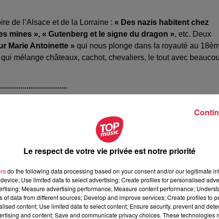
re de l’Alsace et de la Lorraine :
« Des nazis habitent chez
des mines », « Gutenberg et le signe du dragon »
, etc. Deux
r Marie Antoinette »
qui nous plonge dans la royauté au 18è
 qui mélange châteaux, cachot, chevaliers, le tout avec beauco
...................................
niversaire - ouvert à tout le monde - est organisé
le samedi 5
Contin
...................................
uée Bleue sont vendus à
10€ l’unité.
Le respect de votre vie privée est notre priorité
ers
do the following data processing based on your consent and/or our legitimate int
device; Use limited data to select advertising; Create profiles for personalised adver
vertising; Measure advertising performance; Measure content performance; Unders
ns of data from different sources; Develop and improve services; Create profiles to 
alised content; Use limited data to select content; Ensure security, prevent and detect
ertising and content; Save and communicate privacy choices. These technologies