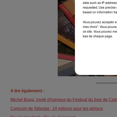
data such as IP address 
requested; Use precise g
based on information tra
Vous pouvez accepter en 
mes choix". Vous pouvez
ce site. Vous pouvez met
bas de chaque page.
....................
A lire également :
Michel Bussi, invité d'honneur du Festival du livre de Col
Comcom de Sélestat : 14 millions pour les périsco