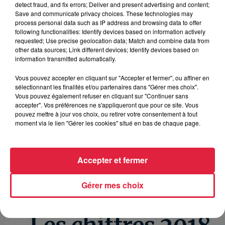
coupoles de la travée droite, le mikvé (bain rituel), la
detect fraud, and fix errors; Deliver and present advertising and content;
toiture et les vitraux
grandement endommagés.
Save and communicate privacy choices. These technologies may
process personal data such as IP address and browsing data to offer
> Montant des travaux : 141.864€ / Collecte : 30.000 sur 38.000€ /
following functionalities: Identify devices based on information actively
requested; Use precise geolocation data; Match and combine data from
35.000€ de la Mission Patrimoine
other data sources; Link different devices; Identify devices based on
information transmitted automatically.
-
Ecluse Le Corbusier de Kembs – Niffer
Vous pouvez accepter en cliquant sur "Accepter et fermer", ou affiner en
sélectionnant les finalités et/ou partenaires dans "Gérer mes choix".
Monument historique depuis 2005. Les deux bâtiments, une
Vous pouvez également refuser en cliquant sur "Continuer sans
accepter". Vos préférences ne s'appliqueront que pour ce site. Vous
tour de contrôle et un bâtiment administratif, ont été
conçus
pouvez mettre à jour vos choix, ou retirer votre consentement à tout
par Le Corbusier dans le cadre de l’une des rares
moment via le lien "Gérer les cookies" situé en bas de chaque page.
commandes publiques françaises passées à
l’architecte
. Il s’agit également de sa seule réalisation dans
la région.
Accepter et fermer
> Montant des travaux : 854.000€ / Collecte : 14.900 sur 50.000€ /
Gérer mes choix
150.000€ de la Mission Patrimoine