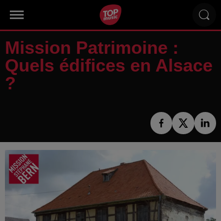
Mission Patrimoine :
Quels édifices en Alsace
?