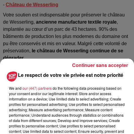
-
Château de Wesserling
Votre soutien est indispensable pour préserver le château
de Wesserling,
ancienne manufacture textile royale
,
implantée au cœur d’un parc de 43 hectares. 90% des
bâtiments de production les plus modernes du domaine ont
pu être conservés et mis en valeur. Malgré cette volonté de
préservation,
le château de Wesserling continue de se
dégrader
.
Continuer sans accepter
> Montant des travaux : 2.861.000€ / Collecte : 36.000 sur 50.000€ /
Le respect de votre vie privée est notre priorité
435.000€ de la Mission Patrimoine
We and
our (447) partners
do the following data processing based on
your consent and/or our legitimate interest: Store and/or access
-
Synagogue de Thann
information on a device; Use limited data to select advertising; Create
profiles for personalised advertising; Use profiles to select personalised
Restauration de la synagogue de Thann aux décors néo-
advertising; Measure advertising performance; Measure content
byzantins époustouflants et
inscrite au titre des
performance; Understand audiences through statistics or combinations
Monuments historiques depuis 2016
. Après la mise hors
of data from different sources; Develop and improve services; Create
profiles to personalise content; Use profiles to select personalised
d’eau, le Consistoire a pour projet de
restaurer les
content; Use limited data to select content; Ensure security, prevent and