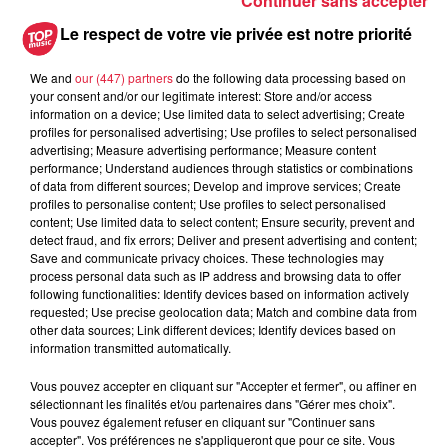
Continuer sans accepter
Le respect de votre vie privée est notre priorité
We and
our (447) partners
do the following data processing based on
your consent and/or our legitimate interest: Store and/or access
information on a device; Use limited data to select advertising; Create
profiles for personalised advertising; Use profiles to select personalised
advertising; Measure advertising performance; Measure content
performance; Understand audiences through statistics or combinations
of data from different sources; Develop and improve services; Create
profiles to personalise content; Use profiles to select personalised
Match SR Colmar / US Créteil Football
content; Use limited data to select content; Ensure security, prevent and
detect fraud, and fix errors; Deliver and present advertising and content;
Save and communicate privacy choices. These technologies may
process personal data such as IP address and browsing data to offer
following functionalities: Identify devices based on information actively
requested; Use precise geolocation data; Match and combine data from
other data sources; Link different devices; Identify devices based on
information transmitted automatically.
Vous pouvez accepter en cliquant sur "Accepter et fermer", ou affiner en
sélectionnant les finalités et/ou partenaires dans "Gérer mes choix".
Vous pouvez également refuser en cliquant sur "Continuer sans
accepter". Vos préférences ne s'appliqueront que pour ce site. Vous