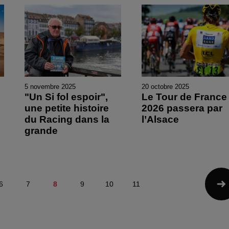
5 novembre 2025
20 octobre 2025
e
"Un Si fol espoir",
Le Tour de France
u
une petite histoire
2026 passera par
du Racing dans la
l’Alsace
grande
6
7
8
9
10
11