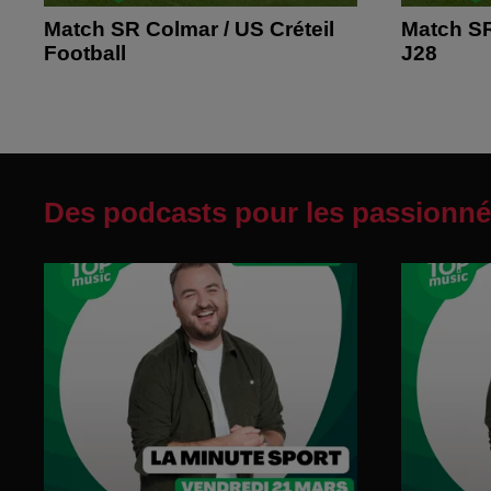
Match SR Colmar / US Créteil
Match SR
Football
J28
Des podcasts pour les passionné