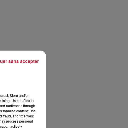
uer sans accepter
erest: Store and/or
tising; Use profiles to
tand audiences through
personalise content; Use
 fraud, and fix errors;
 may process personal
mation actively