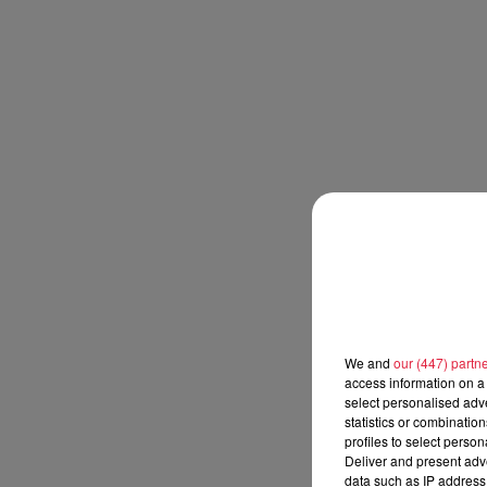
We and
our (447) partn
access information on a 
select personalised ad
statistics or combinatio
profiles to select person
Deliver and present adv
data such as IP address 