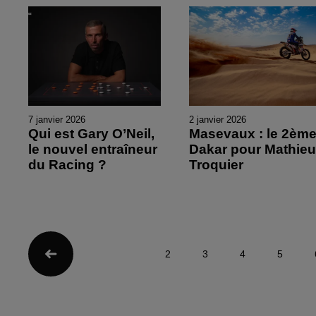
7 janvier 2026
2 janvier 2026
Qui est Gary O’Neil,
Masevaux : le 2èm
le nouvel entraîneur
Dakar pour Mathie
du Racing ?
Troquier
2
3
4
5