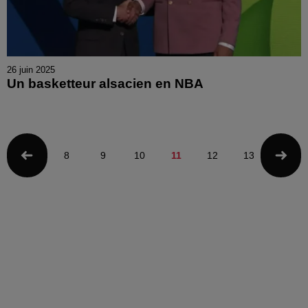
26 juin 2025
Un basketteur alsacien en NBA
8
9
10
11
12
13
14