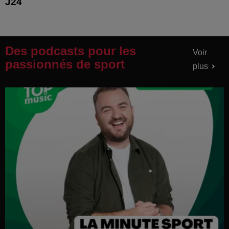
J24
Des podcasts pour les
Voir
passionnés de sport
plus