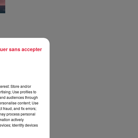
uer sans accepter
erest: Store and/or
tising; Use profiles to
tand audiences through
personalise content; Use
 fraud, and fix errors;
 may process personal
mation actively
vices; Identify devices