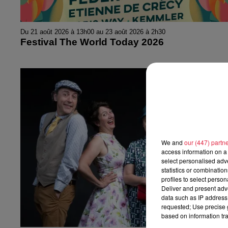
Du 21 août 2026 à 13h00 au 23 août 2026 à 2h30
Festival The World Today 2026
We and
our (447) partn
access information on a 
select personalised ad
statistics or combinatio
profiles to select person
Deliver and present adv
data such as IP address 
requested; Use precise g
based on information tra