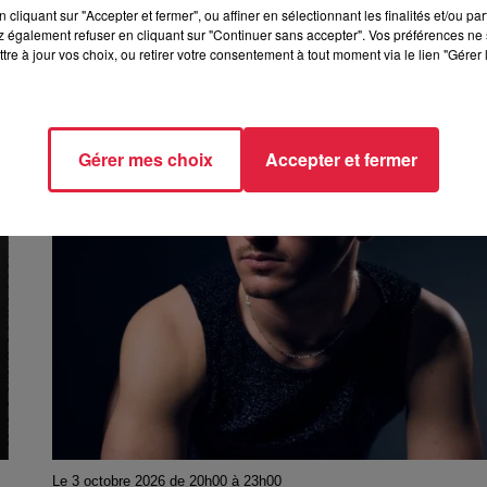
cliquant sur "Accepter et fermer", ou affiner en sélectionnant les finalités et/ou pa
Le 24 septembre 2026 de 19h00 à 23h00
 également refuser en cliquant sur "Continuer sans accepter". Vos préférences ne 
p
CORONER + PREMIÈRE PARTIE - Metal
tre à jour vos choix, ou retirer votre consentement à tout moment via le lien "Gérer 
Gérer mes choix
Accepter et fermer
Le 3 octobre 2026 de 20h00 à 23h00