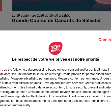
Le 19 septembre 2026 de 15h00 à 22h00
Grande Course de Canards de Sélestat
Contin
Le respect de votre vie privée est notre priorité
ers
do the following data processing based on your consent and/or our legitimate int
device; Use limited data to select advertising; Create profiles for personalised adver
vertising; Measure advertising performance; Measure content performance; Unders
ns of data from different sources; Develop and improve services; Create profiles to 
alised content; Use limited data to select content; Ensure security, prevent and detect
ertising and content; Save and communicate privacy choices. These technologies
and browsing data to offer following functionalities: Identify devices based on infor
eolocation data; Match and combine data from other data sources; Link different de
nsmitted automatically.