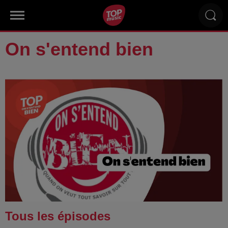
On s'entend bien
Tous les épisodes