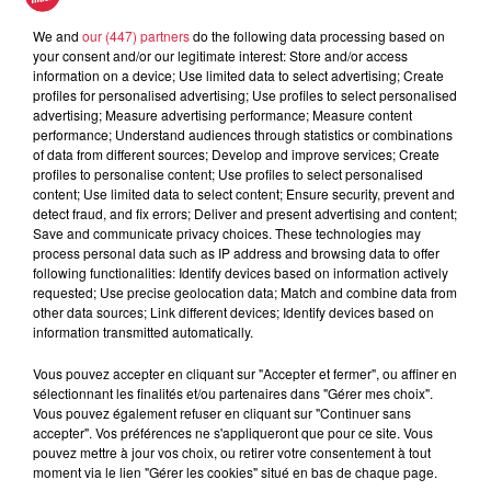
On s'entend bien -
We and
our (447) partners
do the following data processing based on
your consent and/or our legitimate interest: Store and/or access
l'Abrapa
information on a device; Use limited data to select advertising; Create
On S'entend Bien
profiles for personalised advertising; Use profiles to select personalised
advertising; Measure advertising performance; Measure content
performance; Understand audiences through statistics or combinations
of data from different sources; Develop and improve services; Create
profiles to personalise content; Use profiles to select personalised
content; Use limited data to select content; Ensure security, prevent and
detect fraud, and fix errors; Deliver and present advertising and content;
Save and communicate privacy choices. These technologies may
process personal data such as IP address and browsing data to offer
following functionalities: Identify devices based on information actively
On s'entend bien -
requested; Use precise geolocation data; Match and combine data from
l'Abrapa
other data sources; Link different devices; Identify devices based on
On S'entend Bien
information transmitted automatically.
Vous pouvez accepter en cliquant sur "Accepter et fermer", ou affiner en
sélectionnant les finalités et/ou partenaires dans "Gérer mes choix".
Vous pouvez également refuser en cliquant sur "Continuer sans
accepter". Vos préférences ne s'appliqueront que pour ce site. Vous
pouvez mettre à jour vos choix, ou retirer votre consentement à tout
moment via le lien "Gérer les cookies" situé en bas de chaque page.