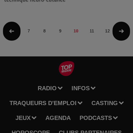
7
8
9
10
11
12
13
RADIO
INFOS
TRAQUEURS D'EMPLOI
CASTING
JEUX
AGENDA
PODCASTS
HOROSCOPE
CLUBS PARTENAIRES