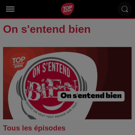
On s'entend bien
Tous les épisodes