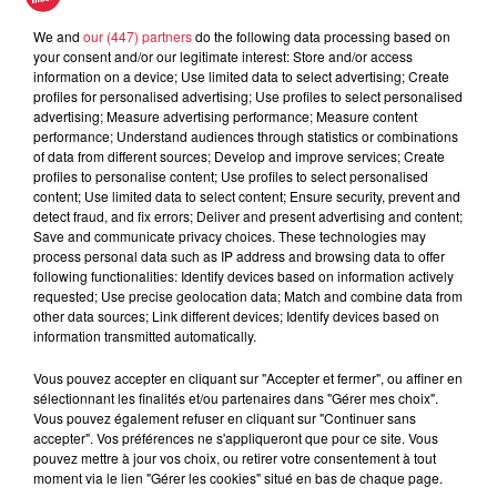
On s'entend bien -
We and
our (447) partners
do the following data processing based on
your consent and/or our legitimate interest: Store and/or access
Artisan d'Alsace
information on a device; Use limited data to select advertising; Create
On S'entend Bien
profiles for personalised advertising; Use profiles to select personalised
advertising; Measure advertising performance; Measure content
performance; Understand audiences through statistics or combinations
of data from different sources; Develop and improve services; Create
profiles to personalise content; Use profiles to select personalised
content; Use limited data to select content; Ensure security, prevent and
detect fraud, and fix errors; Deliver and present advertising and content;
Save and communicate privacy choices. These technologies may
process personal data such as IP address and browsing data to offer
following functionalities: Identify devices based on information actively
On s'entend bien - Vialis
requested; Use precise geolocation data; Match and combine data from
On S'entend Bien
other data sources; Link different devices; Identify devices based on
information transmitted automatically.
Vous pouvez accepter en cliquant sur "Accepter et fermer", ou affiner en
sélectionnant les finalités et/ou partenaires dans "Gérer mes choix".
Vous pouvez également refuser en cliquant sur "Continuer sans
accepter". Vos préférences ne s'appliqueront que pour ce site. Vous
pouvez mettre à jour vos choix, ou retirer votre consentement à tout
moment via le lien "Gérer les cookies" situé en bas de chaque page.