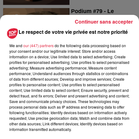
Podium #79 - Le
parcours de Nicolas
Continuer sans accepter
Schulé
Podium #79 - Le parcours de
Le respect de votre vie privée est notre priorité
Nicolas Schulé
We and
our (447) partners
do the following data processing based on
your consent and/or our legitimate interest: Store and/or access
information on a device; Use limited data to select advertising; Create
profiles for personalised advertising; Use profiles to select personalised
advertising; Measure advertising performance; Measure content
performance; Understand audiences through statistics or combinations
of data from different sources; Develop and improve services; Create
Podium #78 - Le
profiles to personalise content; Use profiles to select personalised
parcours de Magali
content; Use limited data to select content; Ensure security, prevent and
Weller
detect fraud, and fix errors; Deliver and present advertising and content;
PODIUM
Save and communicate privacy choices. These technologies may
process personal data such as IP address and browsing data to offer
following functionalities: Identify devices based on information actively
requested; Use precise geolocation data; Match and combine data from
other data sources; Link different devices; Identify devices based on
information transmitted automatically.