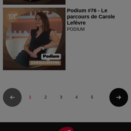
Podium #76 - Le
parcours de Carole
Lefèvre
PODIUM
1
2
3
4
5