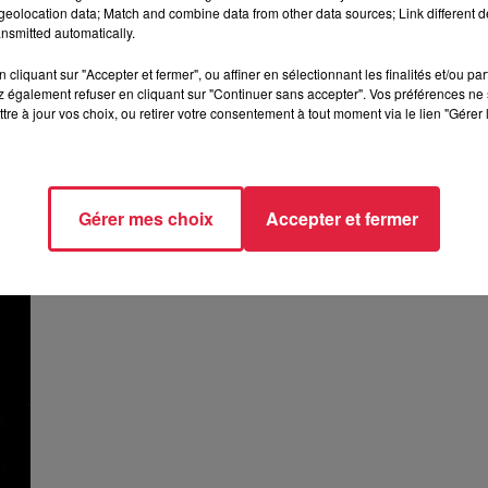
eolocation data; Match and combine data from other data sources; Link different de
nsmitted automatically.
cliquant sur "Accepter et fermer", ou affiner en sélectionnant les finalités et/ou pa
 également refuser en cliquant sur "Continuer sans accepter". Vos préférences ne 
Thunderbolts !
tre à jour vos choix, ou retirer votre consentement à tout moment via le lien "Gérer 
La Minute Ciné
Gérer mes choix
Accepter et fermer