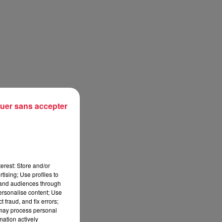
uer sans accepter
erest: Store and/or
tising; Use profiles to
tand audiences through
personalise content; Use
 fraud, and fix errors;
 may process personal
mation actively