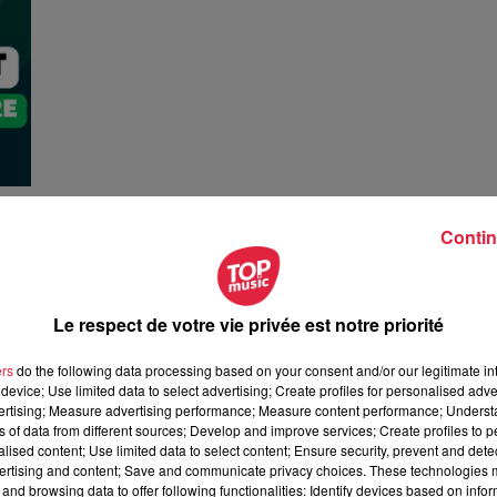
Contin
La Minute Sport du Bas-Rhin - Vendredi 29
Novembre
La Minute sport en Alsace
Le respect de votre vie privée est notre priorité
ers
do the following data processing based on your consent and/or our legitimate int
device; Use limited data to select advertising; Create profiles for personalised adver
vertising; Measure advertising performance; Measure content performance; Unders
ns of data from different sources; Develop and improve services; Create profiles to 
alised content; Use limited data to select content; Ensure security, prevent and detect
ertising and content; Save and communicate privacy choices. These technologies
and browsing data to offer following functionalities: Identify devices based on infor