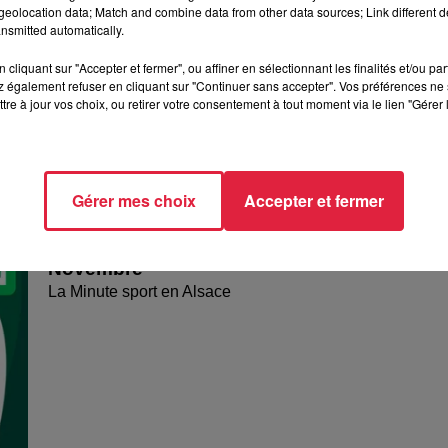
eolocation data; Match and combine data from other data sources; Link different de
nsmitted automatically.
cliquant sur "Accepter et fermer", ou affiner en sélectionnant les finalités et/ou pa
 également refuser en cliquant sur "Continuer sans accepter". Vos préférences ne 
tre à jour vos choix, ou retirer votre consentement à tout moment via le lien "Gérer 
Gérer mes choix
Accepter et fermer
La Minute Sport du Haut-Rhin - Vendredi 22
Novembre
La Minute sport en Alsace