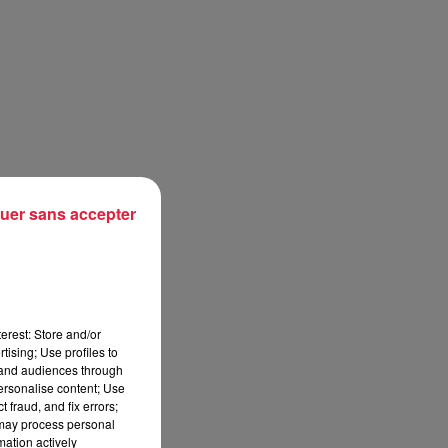
uer sans accepter
erest: Store and/or
tising; Use profiles to
tand audiences through
personalise content; Use
 fraud, and fix errors;
 may process personal
mation actively