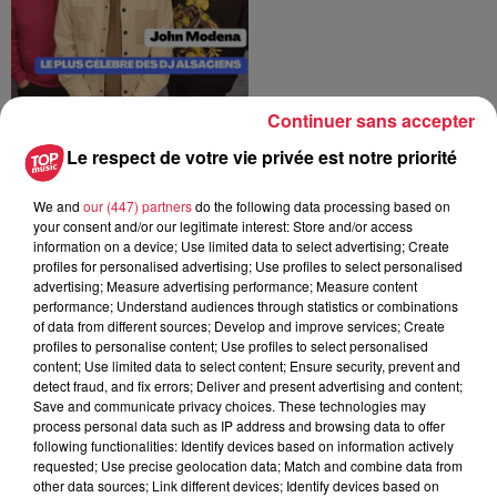
Continuer sans accepter
Laurent fondateur de
l'entreprise alsacienne,
Le respect de votre vie privée est notre priorité
LSG partenaire
diffusion
We and
our (447) partners
do the following data processing based on
Top Family
your consent and/or our legitimate interest: Store and/or access
information on a device; Use limited data to select advertising; Create
profiles for personalised advertising; Use profiles to select personalised
advertising; Measure advertising performance; Measure content
performance; Understand audiences through statistics or combinations
of data from different sources; Develop and improve services; Create
profiles to personalise content; Use profiles to select personalised
content; Use limited data to select content; Ensure security, prevent and
Enzo Poirot et Antoine
detect fraud, and fix errors; Deliver and present advertising and content;
Torres, joueurs de
Save and communicate privacy choices. These technologies may
l'Étoile Noire de
process personal data such as IP address and browsing data to offer
Strasbourg
following functionalities: Identify devices based on information actively
requested; Use precise geolocation data; Match and combine data from
Top Family
other data sources; Link different devices; Identify devices based on