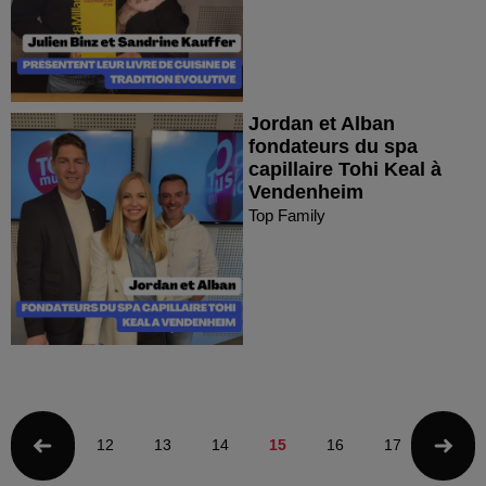
Jordan et Alban
fondateurs du spa
capillaire Tohi Keal à
Vendenheim
Top Family
12
13
14
15
16
17
18