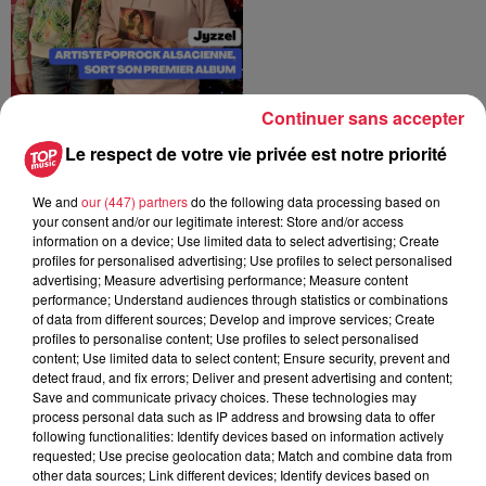
Continuer sans accepter
Le passeport gourmand
du Bas-Rhin fête ses 37
Le respect de votre vie privée est notre priorité
ans
Top Family
We and
our (447) partners
do the following data processing based on
your consent and/or our legitimate interest: Store and/or access
information on a device; Use limited data to select advertising; Create
profiles for personalised advertising; Use profiles to select personalised
advertising; Measure advertising performance; Measure content
performance; Understand audiences through statistics or combinations
of data from different sources; Develop and improve services; Create
profiles to personalise content; Use profiles to select personalised
content; Use limited data to select content; Ensure security, prevent and
Magalie Sarah Löffler,
detect fraud, and fix errors; Deliver and present advertising and content;
artiste alsacienne Jazz
Save and communicate privacy choices. These technologies may
and Swing !
process personal data such as IP address and browsing data to offer
Top Family
following functionalities: Identify devices based on information actively
requested; Use precise geolocation data; Match and combine data from
other data sources; Link different devices; Identify devices based on