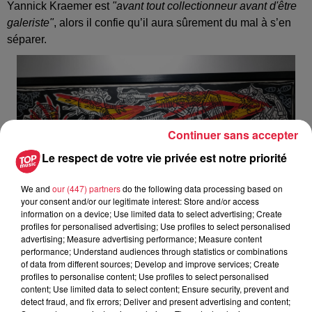
Yannick Kraemer est
"avant tout collectionneur avant d'être
galeriste"
, alors il confie qu’il aura sûrement du mal à s’en
séparer.
Continuer sans accepter
Le respect de votre vie privée est notre priorité
We and
our (447) partners
do the following data processing based on
your consent and/or our legitimate interest: Store and/or access
information on a device; Use limited data to select advertising; Create
profiles for personalised advertising; Use profiles to select personalised
advertising; Measure advertising performance; Measure content
performance; Understand audiences through statistics or combinations
of data from different sources; Develop and improve services; Create
profiles to personalise content; Use profiles to select personalised
content; Use limited data to select content; Ensure security, prevent and
Cette année,
le street art est moins présent
dans les
detect fraud, and fix errors; Deliver and present advertising and content;
allées de la foire, au profit d’
une plus grande diversité