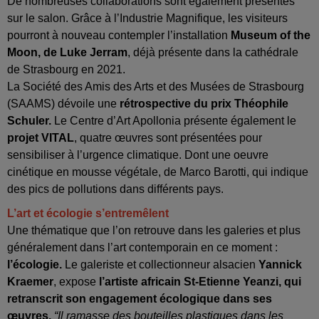
De nombreuses collaborations sont également présentes
sur le salon. Grâce à l’Industrie Magnifique, les visiteurs
pourront à nouveau contempler l’installation
Museum of the
Moon, de Luke Jerram
, déjà présente dans la cathédrale
de Strasbourg en 2021.
La Société des Amis des Arts et des Musées de Strasbourg
(SAAMS) dévoile une
rétrospective du prix Théophile
Schuler.
Le Centre d’Art Apollonia présente également le
projet VITAL
, quatre œuvres sont présentées pour
sensibiliser à l’urgence climatique. Dont une oeuvre
cinétique en mousse végétale, de Marco Barotti, qui indique
des pics de pollutions dans différents pays.
L’art et écologie s’entremêlent
Une thématique que l’on retrouve dans les galeries et plus
généralement dans l’art contemporain en ce moment :
l’écologie.
Le galeriste et collectionneur alsacien
Yannick
Kraemer
, expose
l’artiste africain St-Etienne Yeanzi, qui
retranscrit son engagement écologique dans ses
œuvres.
“Il ramasse des bouteilles plastiques dans les