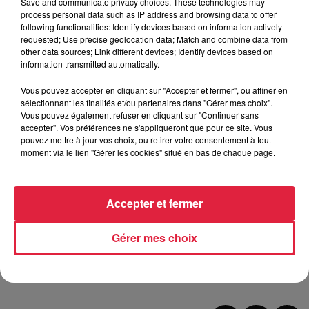
Save and communicate privacy choices. These technologies may
process personal data such as IP address and browsing data to offer
d'œuvres, de galeries et d’artistes.
Des conférences
sont
following functionalities: Identify devices based on information actively
également organisées durant ces trois jours de ST-ART.
requested; Use precise geolocation data; Match and combine data from
Des couleurs vives, des supports divers, des artistes
other data sources; Link different devices; Identify devices based on
information transmitted automatically.
engagés et des expositions à couper le souffle sont au
programme de cette 27e édition.
Vous pouvez accepter en cliquant sur "Accepter et fermer", ou affiner en
sélectionnant les finalités et/ou partenaires dans "Gérer mes choix".
---------------
Vous pouvez également refuser en cliquant sur "Continuer sans
accepter". Vos préférences ne s'appliqueront que pour ce site. Vous
A lire aussi :
pouvez mettre à jour vos choix, ou retirer votre consentement à tout
Top départ pour le marché de Noël de Colmar
moment via le lien "Gérer les cookies" situé en bas de chaque page.
Des communes du Haut-Rhin recyclent des mobiles
usagés
Accepter et fermer
Un périscolaire en alsacien
Gérer mes choix
Publié : 24 novembre 2023 à 12h41 - Modifié : 30 octobre
2025 à 16h48 Maud Karst