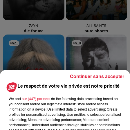
ZAYN
ALL SAINTS
die for me
pure shores
4h21
4h21
4h18
4h18
Continuer sans accepter
Le respect de votre vie privée est notre priorité
We and
our (447) partners
do the following data processing based on
THE SUPERMEN LOVERS
TEDDY SWIMS
your consent and/or our legitimate interest: Store and/or access
dancing in the rain
mr know it all
information on a device; Use limited data to select advertising; Create
profiles for personalised advertising; Use profiles to select personalised
4h14
4h14
4h12
4h12
advertising; Measure advertising performance; Measure content
performance; Understand audiences through statistics or combinations
of data from different sources; Develop and improve services; Create