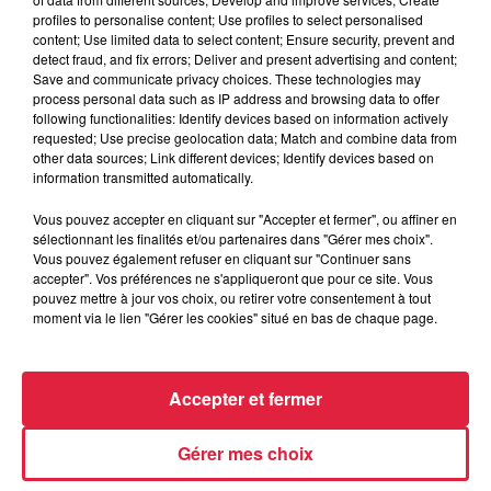
profiles to personalise content; Use profiles to select personalised
content; Use limited data to select content; Ensure security, prevent and
detect fraud, and fix errors; Deliver and present advertising and content;
Save and communicate privacy choices. These technologies may
process personal data such as IP address and browsing data to offer
following functionalities: Identify devices based on information actively
requested; Use precise geolocation data; Match and combine data from
other data sources; Link different devices; Identify devices based on
information transmitted automatically.
MUSE
LOREEN
nightshift superstar
is it love
Vous pouvez accepter en cliquant sur "Accepter et fermer", ou affiner en
sélectionnant les finalités et/ou partenaires dans "Gérer mes choix".
Vous pouvez également refuser en cliquant sur "Continuer sans
accepter". Vos préférences ne s'appliqueront que pour ce site. Vous
Dans le reste de l'actu
pouvez mettre à jour vos choix, ou retirer votre consentement à tout
Voir plus
moment via le lien "Gérer les cookies" situé en bas de chaque page.
Accepter et fermer
Gérer mes choix