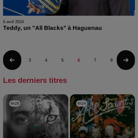
6 avril 2024
Teddy, un "All Blacks" à Haguenau
3
4
5
6
7
8
9
Les derniers titres
4h28
4h28
4h24
4h24