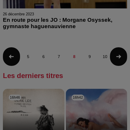
26 décembre 2023
En route pour les JO : Morgane Osyssek,
gymnaste haguenauvienne
5
6
7
8
9
10
11
Les derniers titres
16h46
16h46
16h42
16h42