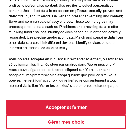
profiles to personalise content; Use profiles to select personalised
content; Use limited data to select content; Ensure security, prevent and
detect fraud, and fix errors; Deliver and present advertising and content;
Save and communicate privacy choices. These technologies may
process personal data such as IP address and browsing data to offer
following functionalities: Identify devices based on information actively
requested; Use precise geolocation data; Match and combine data from
other data sources; Link different devices; Identify devices based on
information transmitted automatically.
TEMPER CITY
ROBBIE WILLIAMS
self aware
rock dj
Vous pouvez accepter en cliquant sur "Accepter et fermer", ou affiner en
sélectionnant les finalités et/ou partenaires dans "Gérer mes choix".
Vous pouvez également refuser en cliquant sur "Continuer sans
accepter". Vos préférences ne s'appliqueront que pour ce site. Vous
Dans le reste de l'actu
pouvez mettre à jour vos choix, ou retirer votre consentement à tout
Voir plus
moment via le lien "Gérer les cookies" situé en bas de chaque page.
Accepter et fermer
Gérer mes choix