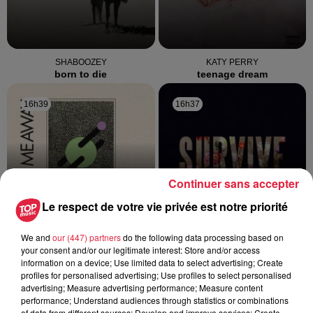
SHABOOZEY
KATY PERRY
born to die
teenage dream
16h39
16h39
16h37
16h37
Continuer sans accepter
Le respect de votre vie privée est notre priorité
We and
our (447) partners
do the following data processing based on
TIBZ, MIIIKE DEMERO, ZAGATA
LEWIS CAPALDI
your consent and/or our legitimate interest: Store and/or access
take me away
almost
information on a device; Use limited data to select advertising; Create
profiles for personalised advertising; Use profiles to select personalised
16h34
16h34
16h26
16h26
advertising; Measure advertising performance; Measure content
performance; Understand audiences through statistics or combinations
of data from different sources; Develop and improve services; Create